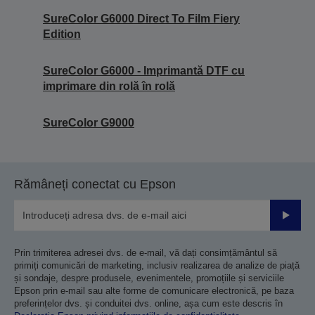
SureColor G6000 Direct To Film Fiery
Edition
SureColor G6000 - Imprimantă DTF cu
imprimare din rolă în rolă
SureColor G9000
Rămâneți conectat cu Epson
Trimiteț
Prin trimiterea adresei dvs. de e-mail, vă dați consimțământul să
primiți comunicări de marketing, inclusiv realizarea de analize de piață
și sondaje, despre produsele, evenimentele, promoțiile și serviciile
Epson prin e-mail sau alte forme de comunicare electronică, pe baza
preferințelor dvs. și conduitei dvs. online, așa cum este descris în