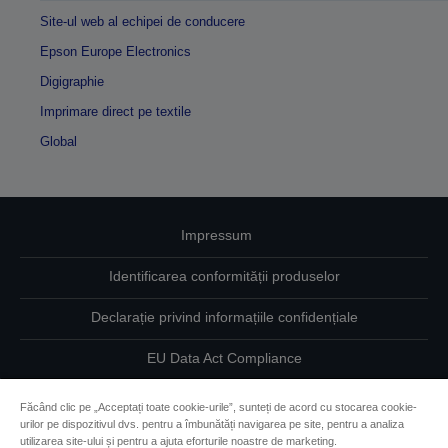
Site-ul web al echipei de conducere
Epson Europe Electronics
Digigraphie
Imprimare direct pe textile
Global
Impressum
Identificarea conformității produselor
Declarație privind informațiile confidențiale
EU Data Act Compliance
Contactaţi-ne în legătură cu datele dumneavoastră
Făcând clic pe „Acceptați toate cookie-urile”, sunteți de acord cu stocarea cookie-
urilor pe dispozitivul dvs. pentru a îmbunătăți navigarea pe site, pentru a analiza
Informaţii despre modulele cookie
utilizarea site-ului și pentru a ajuta eforturile noastre de marketing.