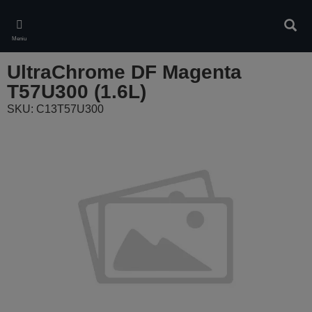
Skip
to
Căuta
main
Meniu
content
UltraChrome DF Magenta
T57U300 (1.6L)
SKU: C13T57U300