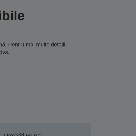
bile
ă. Pentru mai multe detalii,
dvs.
Urmăriți-ne pe: