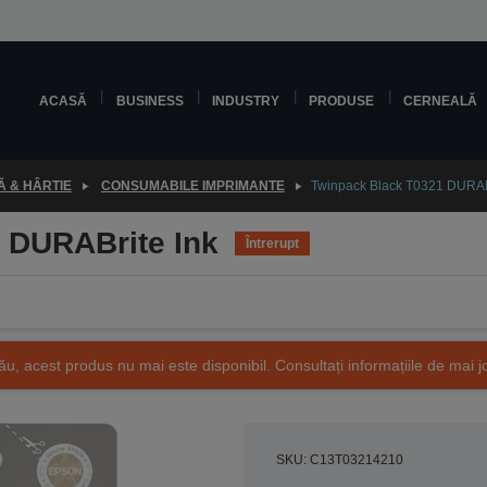
ACASĂ
BUSINESS
INDUSTRY
PRODUSE
CERNEALĂ
 & HÂRTIE
CONSUMABILE IMPRIMANTE
Twinpack Black T0321 DURABr
 DURABrite Ink
Întrerupt
ău, acest produs nu mai este disponibil. Consultați informațiile de mai j
SKU: C13T03214210