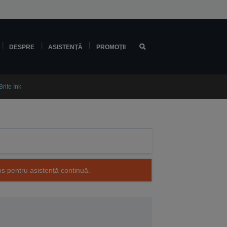
DESPRE
ASISTENŢĂ
PROMOŢII
ite Ink
os pentru asistență continuă.