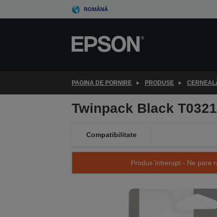
Skip
ROMÂNĂ
to
main
content
PAGINA DE PORNIRE
PRODUSE
CERNEALĂ
Twinpack Black T0321
Compatibilitate
Produs întrerupt - Ne pare r