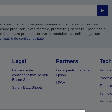
Trimite
dați consimțământul să primiți comunicări de marketing, inclusiv
despre produsele, evenimentele, promoțiile și serviciile Epson prin e-
că, pe baza preferințelor dvs. și conduitei dvs. online, așa cum
ormațiile de confidențialitate
Legal
Partners
Tech
Declarație de
Portal pentru parteneri
Tehnolo
confidențialitate pentru
Epson
Precisi
Epson Store
LPGA
Tehnolo
Safety Data Sheets
Tehnolo
Tehnolo