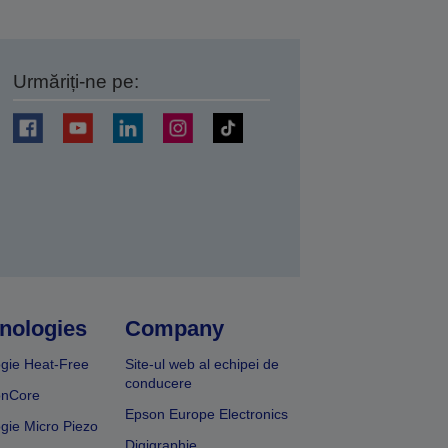
Urmăriți-ne pe:
ți
nologies
Company
gie Heat-Free
Site-ul web al echipei de
conducere
onCore
Epson Europe Electronics
gie Micro Piezo
Digigraphie