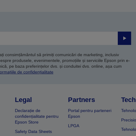
Trimite
dați consimțământul să primiți comunicări de marketing, inclusiv
despre produsele, evenimentele, promoțiile și serviciile Epson prin e-
că, pe baza preferințelor dvs. și conduitei dvs. online, așa cum
ormațiile de confidențialitate
Legal
Partners
Tech
Declarație de
Portal pentru parteneri
Tehnolo
confidențialitate pentru
Epson
Precisi
Epson Store
LPGA
Tehnolo
Safety Data Sheets