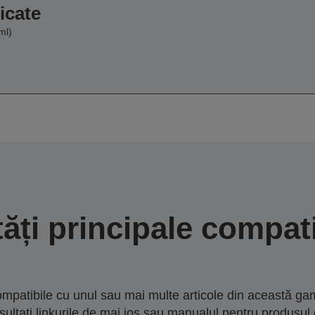
icate
ml)
tăți principale compati
mpatibile cu unul sau mai multe articole din această gam
sultați linkurile de mai jos sau manualul pentru produsul 