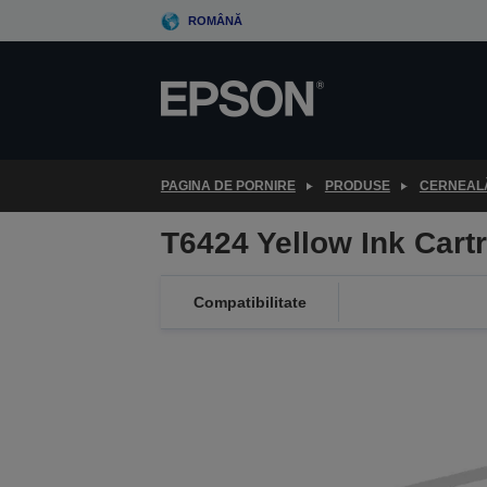
Skip
ROMÂNĂ
to
main
content
PAGINA DE PORNIRE
PRODUSE
CERNEALĂ
T6424 Yellow Ink Cart
Compatibilitate