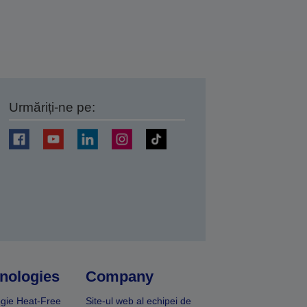
Urmăriți-ne pe:
ți
nologies
Company
gie Heat-Free
Site-ul web al echipei de