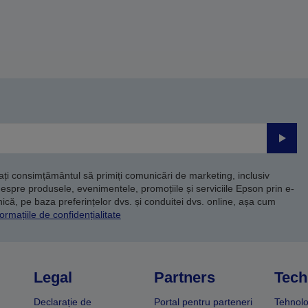
Trimite
dați consimțământul să primiți comunicări de marketing, inclusiv
despre produsele, evenimentele, promoțiile și serviciile Epson prin e-
că, pe baza preferințelor dvs. și conduitei dvs. online, așa cum
ormațiile de confidențialitate
Legal
Partners
Tech
Declarație de
Portal pentru parteneri
Tehnolo