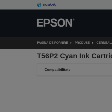
Skip
ROMÂNĂ
to
main
content
PAGINA DE PORNIRE
PRODUSE
CERNEALĂ
T56P2 Cyan Ink Cartr
Compatibilitate