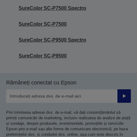
SureColor SC-P7500 Spectro
SureColor SC-P7500
SureColor SC-P9500 Spectro
SureColor SC-P9500
Rămâneți conectat cu Epson
Trimiteț
Prin trimiterea adresei dvs. de e-mail, vă dați consimțământul să
primiți comunicări de marketing, inclusiv realizarea de analize de piață
și sondaje, despre produsele, evenimentele, promoțiile și serviciile
Epson prin e-mail sau alte forme de comunicare electronică, pe baza
preferințelor dvs. și conduitei dvs. online, așa cum este descris în