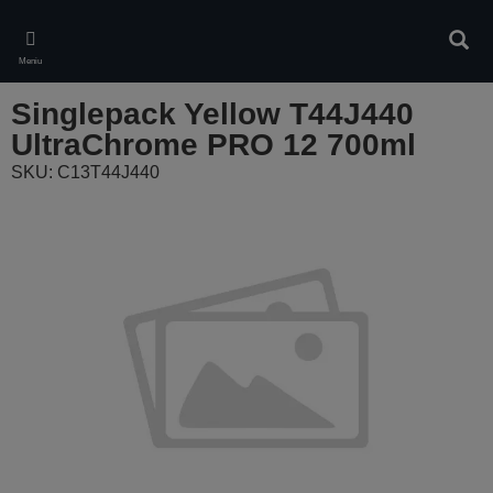
Skip
to
Căuta
main
Meniu
content
Singlepack Yellow T44J440
UltraChrome PRO 12 700ml
SKU: C13T44J440