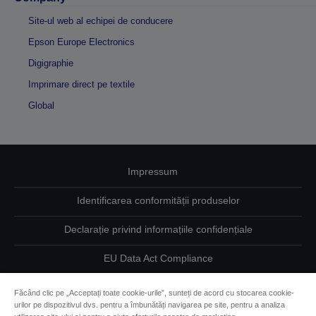
Site-ul web al echipei de conducere
Epson Europe Electronics
Digigraphie
Imprimare direct pe textile
Global
Impressum
Identificarea conformității produselor
Declarație privind informațiile confidențiale
EU Data Act Compliance
Contactaţi-ne în legătură cu datele dumneavoastră
Făcând clic pe „Acceptați toate cookie-urile”, sunteți de acord cu stocarea cookie-
urilor pe dispozitivul dvs. pentru a îmbunătăți navigarea pe site, pentru a analiza
Informaţii despre modulele cookie