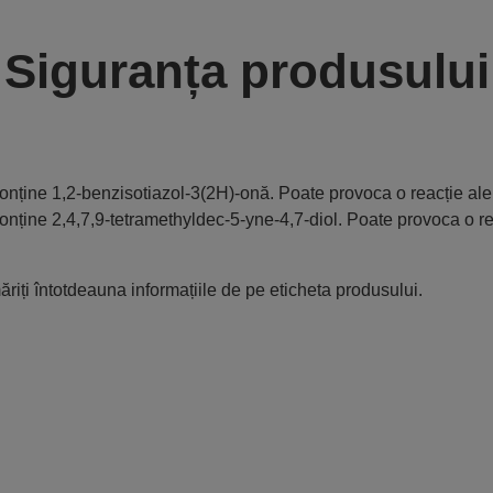
Siguranța produsului
onține 1,2-benzisotiazol-3(2H)-onă. Poate provoca o reacție ale
onține 2,4,7,9-tetramethyldec-5-yne-4,7-diol. Poate provoca o re
riți întotdeauna informațiile de pe eticheta produsului.