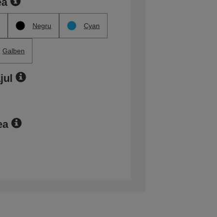
ea
Negru
Cyan
Galben
jul
ea