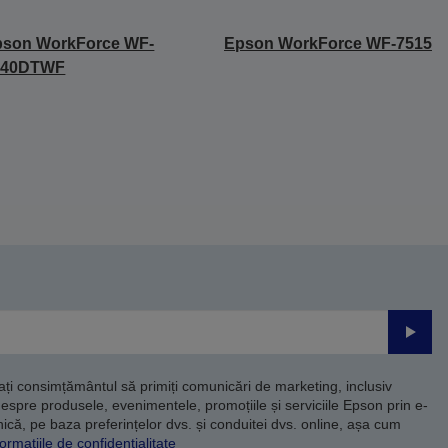
pson WorkForce WF-
Epson WorkForce WF-7515
540DTWF
Trimite
dați consimțământul să primiți comunicări de marketing, inclusiv
despre produsele, evenimentele, promoțiile și serviciile Epson prin e-
că, pe baza preferințelor dvs. și conduitei dvs. online, așa cum
ormațiile de confidențialitate