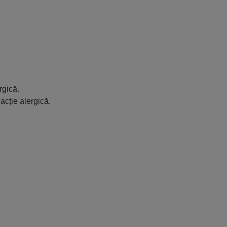
rgică.
acție alergică.