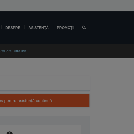
DESPRE
ASISTENŢĂ
PROMOŢII
Brite Ultra Ink
os pentru asistență continuă.