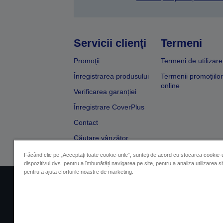
Servicii clienţi
Termeni
Promoţii
Termeni de utilizare
Înregistrarea produsului
Termenii promoțiilor
online
Verificarea garanției
Înregistrare CoverPlus
Contact
Căutare vânzător
Făcând clic pe „Acceptați toate cookie-urile”, sunteți de acord cu stocarea cookie-u
dispozitivul dvs. pentru a îmbunătăți navigarea pe site, pentru a analiza utilizarea sit
pentru a ajuta eforturile noastre de marketing.
Impressum
Identificarea 
Contactaţi-ne în legătură cu date