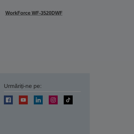
WorkForce WF-3520DWF
Urmăriți-ne pe:
ți