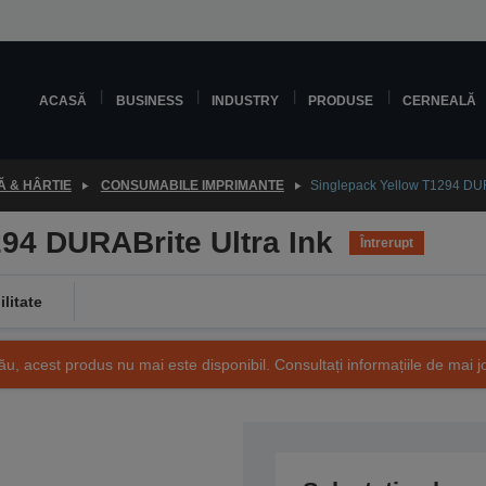
ACASĂ
BUSINESS
INDUSTRY
PRODUSE
CERNEALĂ
 & HÂRTIE
CONSUMABILE IMPRIMANTE
Singlepack Yellow T1294 DURA
94 DURABrite Ultra Ink
Întrerupt
litate
ău, acest produs nu mai este disponibil. Consultați informațiile de mai j
SKU: C13T12944010