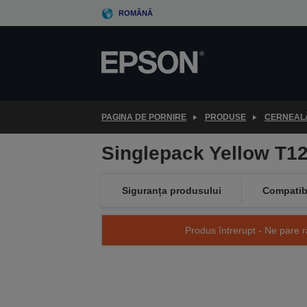
Skip
ROMÂNĂ
to
main
content
PAGINA DE PORNIRE
PRODUSE
CERNEALĂ
Singlepack Yellow T12
Siguranța produsului
Compatibi
Produs întrerupt - Ne pare r