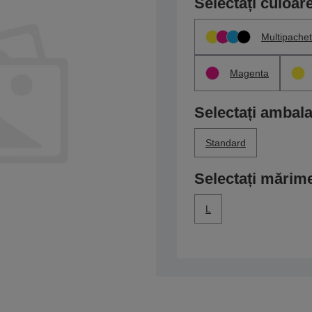
Selectați culoar
Multipachet
Magenta
Selectați ambala
Standard
Selectați mărim
L