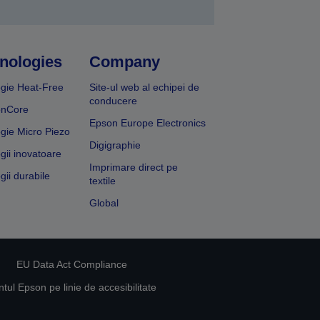
nologies
Company
gie Heat-Free
Site-ul web al echipei de
conducere
onCore
Epson Europe Electronics
gie Micro Piezo
Digigraphie
gii inovatoare
Imprimare direct pe
gii durabile
textile
Global
EU Data Act Compliance
ul Epson pe linie de accesibilitate