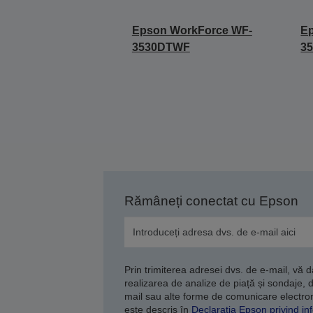
Epson WorkForce WF-
E
3530DTWF
3
Rămâneți conectat cu Epson
Prin trimiterea adresei dvs. de e-mail, vă 
realizarea de analize de piață și sondaje, 
mail sau alte forme de comunicare electroni
este descris în
Declarația Epson privind inf