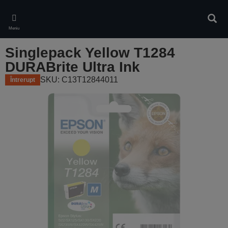
Skip
to
Căuta
main
Meniu
content
Singlepack Yellow T1284
DURABrite Ultra Ink
SKU: C13T12844011
Întrerupt