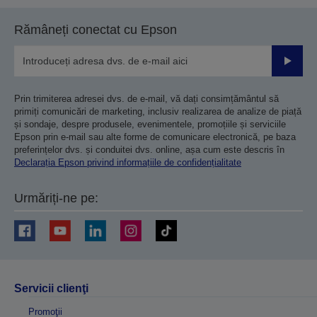
Rămâneți conectat cu Epson
Trimiteț
Prin trimiterea adresei dvs. de e-mail, vă dați consimțământul să
primiți comunicări de marketing, inclusiv realizarea de analize de piață
și sondaje, despre produsele, evenimentele, promoțiile și serviciile
Epson prin e-mail sau alte forme de comunicare electronică, pe baza
preferințelor dvs. și conduitei dvs. online, așa cum este descris în
Declarația Epson privind informațiile de confidențialitate
Urmăriți-ne pe:
Servicii clienţi
Promoţii