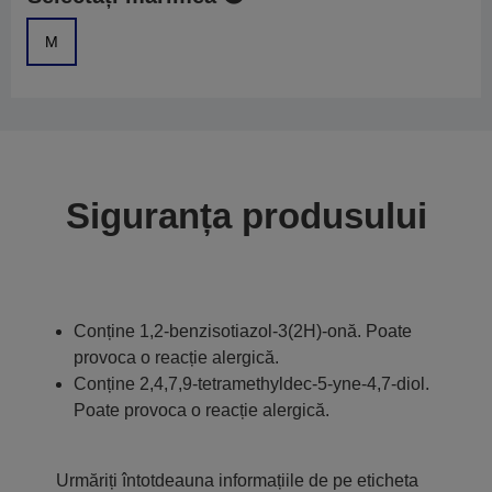
M
Siguranța produsului
Conține 1,2-benzisotiazol-3(2H)-onă. Poate
provoca o reacție alergică.
Conține 2,4,7,9-tetramethyldec-5-yne-4,7-diol.
Poate provoca o reacție alergică.
Urmăriți întotdeauna informațiile de pe eticheta