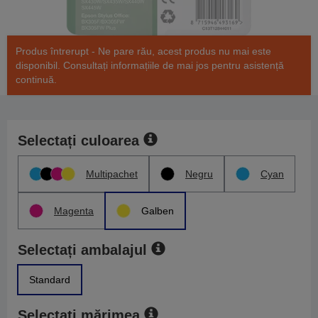
Produs întrerupt - Ne pare rău, acest produs nu mai este
disponibil. Consultați informațiile de mai jos pentru asistență
continuă.
Selectați culoarea
Multipachet
Negru
Cyan
Magenta
Galben
Selectați ambalajul
Standard
Selectați mărimea