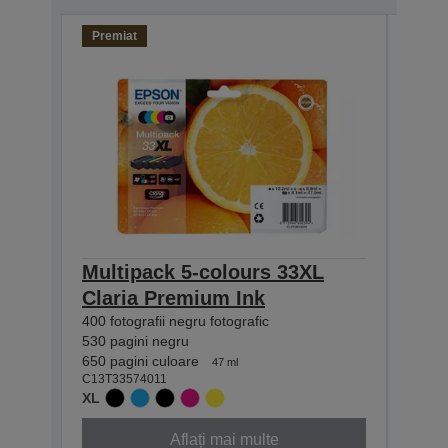
Premiat
Prem
Multipack 5-colours 33XL
Mult
Claria Premium Ink
Pre
400 fotografii negru fotografic
200 fo
530 pagini negru
250 p
650 pagini culoare
300 pa
47 ml
C13T33574011
C13T3
XL
STAN
Aflați mai multe