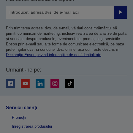
Trimiteț
Prin trimiterea adresei dvs. de e-mail, vă dați consimțământul să
primiți comunicări de marketing, inclusiv realizarea de analize de piață
și sondaje, despre produsele, evenimentele, promoțiile și serviciile
Epson prin e-mail sau alte forme de comunicare electronică, pe baza
preferințelor dvs. și conduitei dvs. online, așa cum este descris în
Declarația Epson privind informațiile de confidențialitate
Urmăriți-ne pe:
Servicii clienţi
Promoţii
Înregistrarea produsului