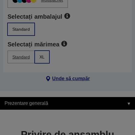
Multipachet
Selectați ambalajul
Standard
Selectați mărimea
Standard
XL
Unde să cumpăr
Prezentare generală
Privire de ansamblu