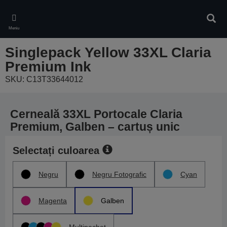
Skip
to
Căuta
main
Meniu
content
Singlepack Yellow 33XL Claria
Premium Ink
SKU: C13T33644012
Cerneală 33XL Portocale Claria
Premium, Galben – cartuș unic
Selectați culoarea
Negru
Negru Fotografic
Cyan
Magenta
Galben