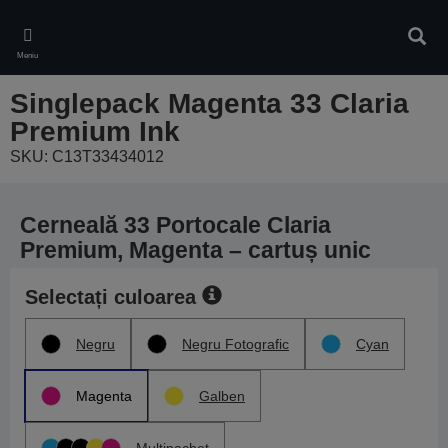
Skip
to
Căuta
main
Meniu
content
Singlepack Magenta 33 Claria
Premium Ink
SKU: C13T33434012
Cerneală 33 Portocale Claria
Premium, Magenta – cartuș unic
Selectați culoarea
Negru
Negru Fotografic
Cyan
Magenta
Galben