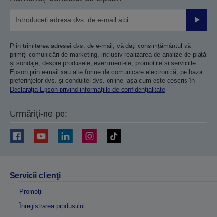
Trimiteț
Prin trimiterea adresei dvs. de e-mail, vă dați consimțământul să
primiți comunicări de marketing, inclusiv realizarea de analize de piață
și sondaje, despre produsele, evenimentele, promoțiile și serviciile
Epson prin e-mail sau alte forme de comunicare electronică, pe baza
preferințelor dvs. și conduitei dvs. online, așa cum este descris în
Declarația Epson privind informațiile de confidențialitate
Urmăriți-ne pe:
Servicii clienţi
Promoţii
Înregistrarea produsului