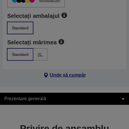
Multipachet
Selectați ambalajul
Standard
Selectați mărimea
Standard
XL
Unde să cumpăr
Prezentare generală
Privire de ansamblu