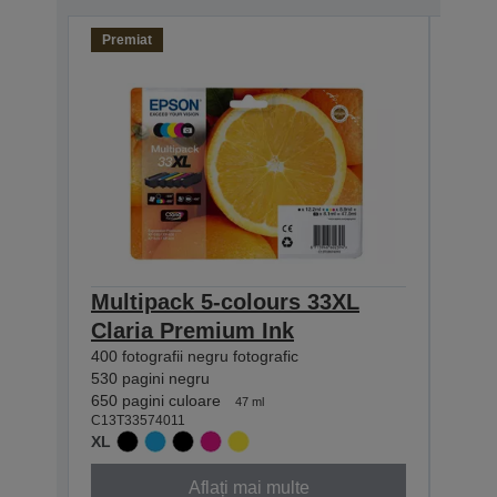
Premiat
Prem
Multipack 5-colours 33XL
Mult
Claria Premium Ink
Pre
400 fotografii negru fotografic
200 fo
530 pagini negru
250 p
650 pagini culoare
300 pa
47 ml
C13T33574011
C13T3
XL
STAN
Aflați mai multe