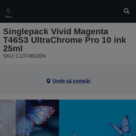
Skip
to
Căuta
main
Meniu
content
Singlepack Vivid Magenta
T46S3 UltraChrome Pro 10 ink
25ml
SKU: C13T46S30N
Unde să cumpăr