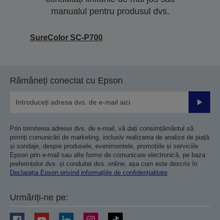
manualul pentru produsul dvs.
SureColor SC-P700
Rămâneți conectat cu Epson
Trimiteț
Prin trimiterea adresei dvs. de e-mail, vă dați consimțământul să
primiți comunicări de marketing, inclusiv realizarea de analize de piață
și sondaje, despre produsele, evenimentele, promoțiile și serviciile
Epson prin e-mail sau alte forme de comunicare electronică, pe baza
preferințelor dvs. și conduitei dvs. online, așa cum este descris în
Declarația Epson privind informațiile de confidențialitate
Urmăriți-ne pe: