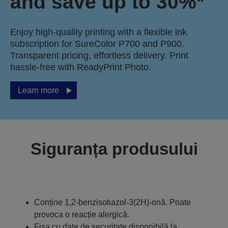
and save up to 30%*
Enjoy high-quality printing with a flexible ink
subscription for SureColor P700 and P900.
Transparent pricing, effortless delivery. Print
hassle-free with ReadyPrint Photo.
Learn more
Siguranța produsului
Conține 1,2-benzisotiazol-3(2H)-onă. Poate
provoca o reacție alergică.
Fișa cu date de securitate disponibilă la