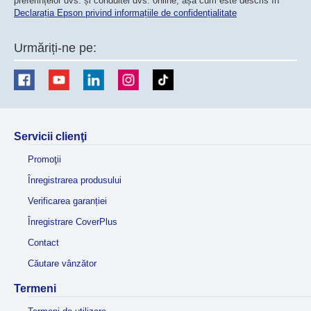
preferințelor dvs. și conduitei dvs. online, așa cum este descris în
Declarația Epson privind informațiile de confidențialitate
Urmăriți-ne pe:
Servicii clienţi
Promoţii
Înregistrarea produsului
Verificarea garanției
Înregistrare CoverPlus
Contact
Căutare vânzător
Termeni