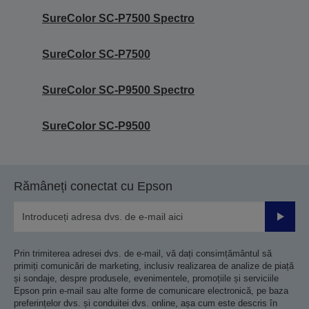
SureColor SC-P7500 Spectro
SureColor SC-P7500
SureColor SC-P9500 Spectro
SureColor SC-P9500
Rămâneți conectat cu Epson
Trimiteț
Prin trimiterea adresei dvs. de e-mail, vă dați consimțământul să
primiți comunicări de marketing, inclusiv realizarea de analize de piață
și sondaje, despre produsele, evenimentele, promoțiile și serviciile
Epson prin e-mail sau alte forme de comunicare electronică, pe baza
preferințelor dvs. și conduitei dvs. online, așa cum este descris în