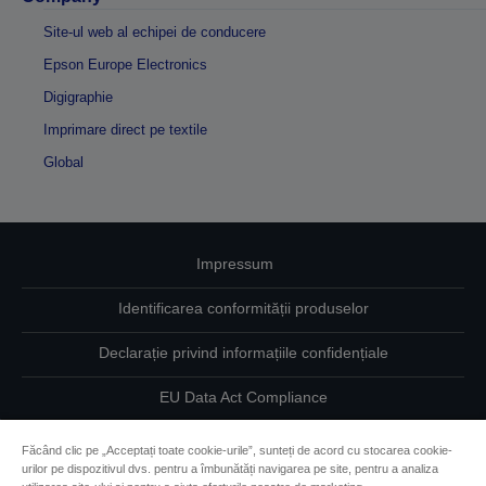
Site-ul web al echipei de conducere
Epson Europe Electronics
Digigraphie
Imprimare direct pe textile
Global
Impressum
Identificarea conformității produselor
Declarație privind informațiile confidențiale
EU Data Act Compliance
Contactaţi-ne în legătură cu datele dumneavoastră
Făcând clic pe „Acceptați toate cookie-urile”, sunteți de acord cu stocarea cookie-
urilor pe dispozitivul dvs. pentru a îmbunătăți navigarea pe site, pentru a analiza
Informaţii despre modulele cookie