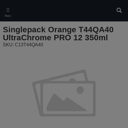
Skip
to
Căuta
main
Meniu
content
Singlepack Orange T44QA40
UltraChrome PRO 12 350ml
SKU: C13T44QA40