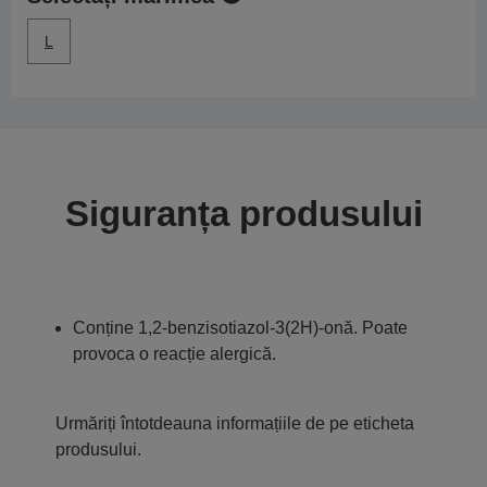
L
Siguranța produsului
Conține 1,2-benzisotiazol-3(2H)-onă. Poate
provoca o reacție alergică.
Urmăriți întotdeauna informațiile de pe eticheta
produsului.