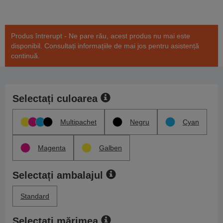
Produs întrerupt - Ne pare rău, acest produs nu mai este
disponibil. Consultați informațiile de mai jos pentru asistență
continuă.
Selectați culoarea
Multipachet
Negru
Cyan
Magenta
Galben
Selectați ambalajul
Standard
Selectați mărimea