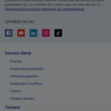
Epson prin e-mail sau alte forme de comunicare electronică, pe baza
preferințelor dvs. și conduitei dvs. online, așa cum este descris în
Declarația Epson privind informațiile de confidențialitate
Urmăriți-ne pe:
Servicii clienţi
Promoţii
Înregistrarea produsului
Verificarea garanției
Înregistrare CoverPlus
Contact
Căutare vânzător
Termeni