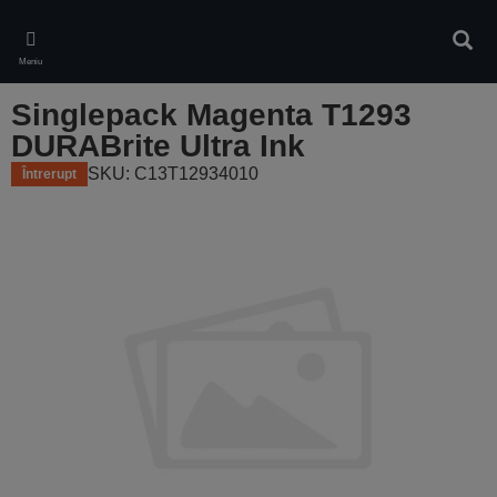
Skip
to
Căuta
main
Meniu
content
Singlepack Magenta T1293
DURABrite Ultra Ink
SKU: C13T12934010
Întrerupt