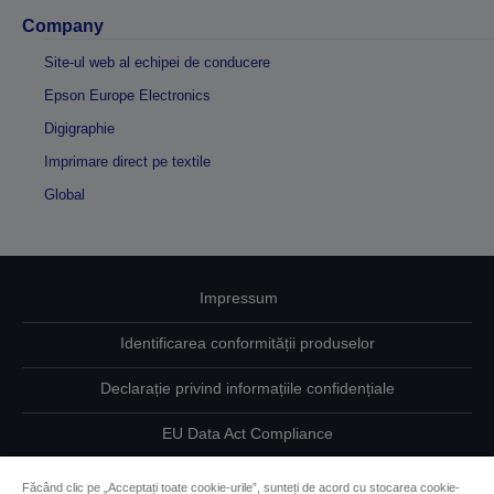
Company
Site-ul web al echipei de conducere
Epson Europe Electronics
Digigraphie
Imprimare direct pe textile
Global
Impressum
Identificarea conformității produselor
Declarație privind informațiile confidențiale
EU Data Act Compliance
Contactaţi-ne în legătură cu datele dumneavoastră
Făcând clic pe „Acceptați toate cookie-urile”, sunteți de acord cu stocarea cookie-