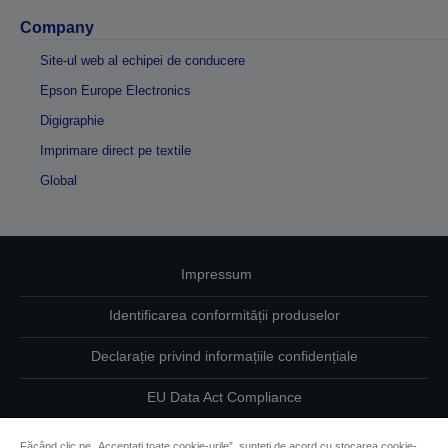
Company
Site-ul web al echipei de conducere
Epson Europe Electronics
Digigraphie
Imprimare direct pe textile
Global
Impressum
Identificarea conformității produselor
Declarație privind informațiile confidențiale
EU Data Act Compliance
Contactaţi-ne în legătură cu datele dumneavoastră
Făcând clic pe „Acceptați toate cookie-urile”, sunteți de acord cu stocarea cookie-