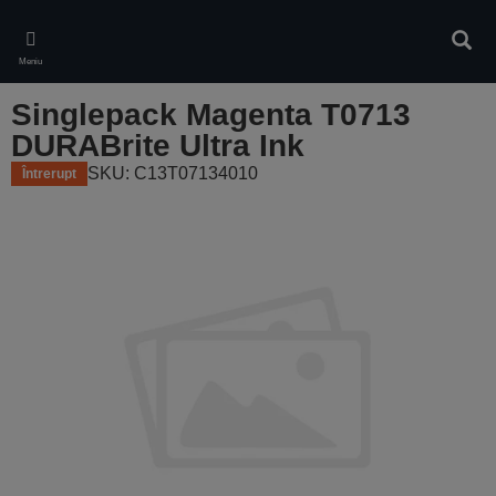
Skip
to
Căuta
main
Meniu
content
Singlepack Magenta T0713
DURABrite Ultra Ink
SKU: C13T07134010
Întrerupt