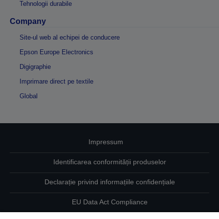
Tehnologii durabile
Company
Site-ul web al echipei de conducere
Epson Europe Electronics
Digigraphie
Imprimare direct pe textile
Global
Impressum
Identificarea conformității produselor
Declarație privind informațiile confidențiale
EU Data Act Compliance