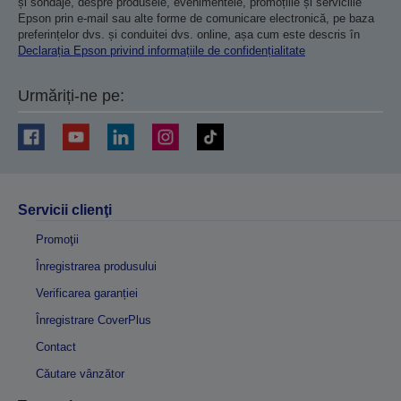
și sondaje, despre produsele, evenimentele, promoțiile și serviciile
Epson prin e-mail sau alte forme de comunicare electronică, pe baza
preferințelor dvs. și conduitei dvs. online, așa cum este descris în
Declarația Epson privind informațiile de confidențialitate
Urmăriți-ne pe:
Servicii clienţi
Promoţii
Înregistrarea produsului
Verificarea garanției
Înregistrare CoverPlus
Contact
Căutare vânzător