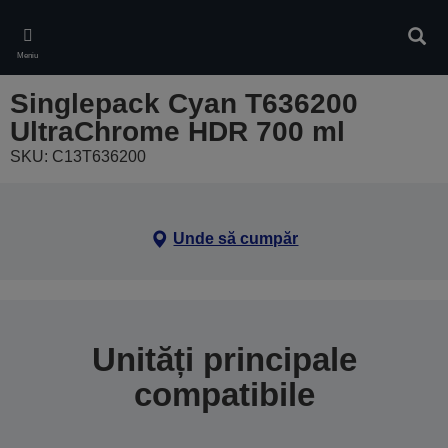
Skip
to
Căuta
main
Meniu
content
Singlepack Cyan T636200
UltraChrome HDR 700 ml
SKU: C13T636200
Unde să cumpăr
Unități principale
compatibile