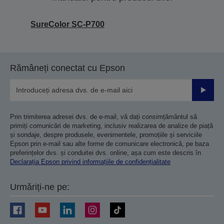
SureColor SC-P700
Rămâneți conectat cu Epson
Trimiteț
Prin trimiterea adresei dvs. de e-mail, vă dați consimțământul să
primiți comunicări de marketing, inclusiv realizarea de analize de piață
și sondaje, despre produsele, evenimentele, promoțiile și serviciile
Epson prin e-mail sau alte forme de comunicare electronică, pe baza
preferințelor dvs. și conduitei dvs. online, așa cum este descris în
Declarația Epson privind informațiile de confidențialitate
Urmăriți-ne pe: