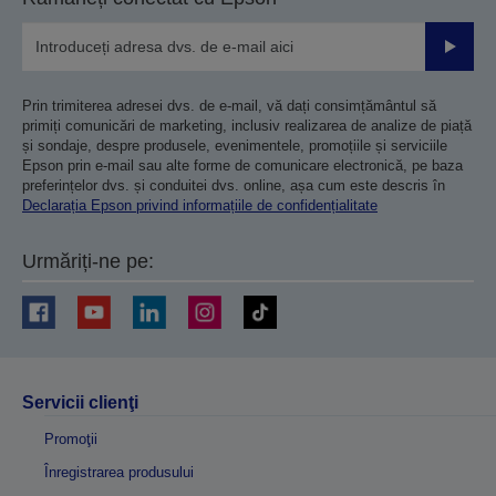
Trimiteț
Prin trimiterea adresei dvs. de e-mail, vă dați consimțământul să
primiți comunicări de marketing, inclusiv realizarea de analize de piață
și sondaje, despre produsele, evenimentele, promoțiile și serviciile
Epson prin e-mail sau alte forme de comunicare electronică, pe baza
preferințelor dvs. și conduitei dvs. online, așa cum este descris în
Declarația Epson privind informațiile de confidențialitate
Urmăriți-ne pe:
Servicii clienţi
Promoţii
Înregistrarea produsului