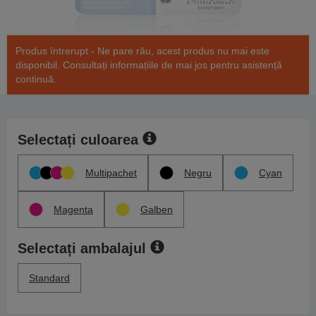
Produs întrerupt - Ne pare rău, acest produs nu mai este
disponibil. Consultați informațiile de mai jos pentru asistență
continuă.
Selectați culoarea
Multipachet
Negru
Cyan
Magenta
Galben
Selectați ambalajul
Standard