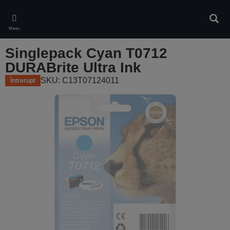
Skip
to
Căuta
main
Meniu
content
Singlepack Cyan T0712
DURABrite Ultra Ink
SKU: C13T07124011
Întrerupt