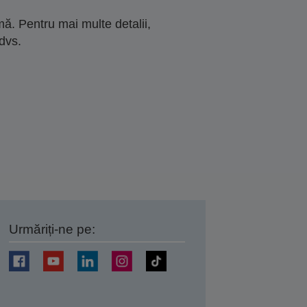
ă. Pentru mai multe detalii,
dvs.
Urmăriți-ne pe:
ți