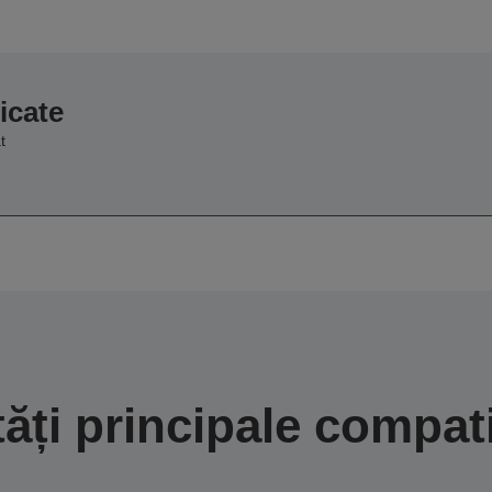
icate
t
tăți principale compati