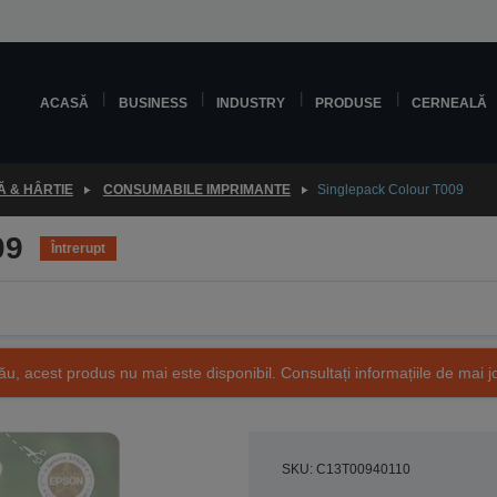
ACASĂ
BUSINESS
INDUSTRY
PRODUSE
CERNEALĂ
 & HÂRTIE
CONSUMABILE IMPRIMANTE
Singlepack Colour T009
09
Întrerupt
ău, acest produs nu mai este disponibil. Consultați informațiile de mai j
SKU: C13T00940110