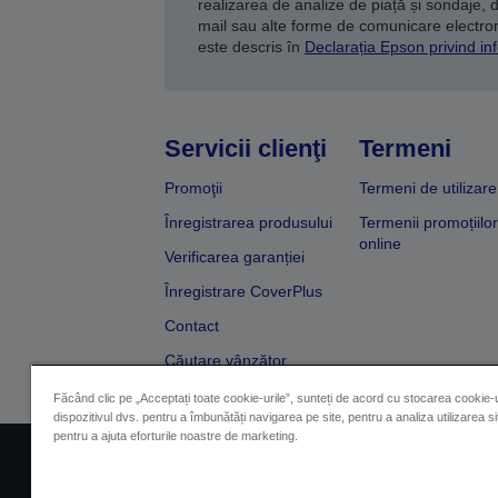
realizarea de analize de piață și sondaje, 
mail sau alte forme de comunicare electroni
este descris în
Declarația Epson privind inf
Servicii clienţi
Termeni
Promoţii
Termeni de utilizare
Înregistrarea produsului
Termenii promoțiilor
online
Verificarea garanției
Înregistrare CoverPlus
Contact
Căutare vânzător
Făcând clic pe „Acceptați toate cookie-urile”, sunteți de acord cu stocarea cookie-u
dispozitivul dvs. pentru a îmbunătăți navigarea pe site, pentru a analiza utilizarea sit
pentru a ajuta eforturile noastre de marketing.
Impressum
Identificarea 