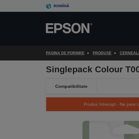
Skip
ROMÂNĂ
to
main
content
PAGINA DE PORNIRE
PRODUSE
CERNEALĂ
Singlepack Colour T0
Compatibilitate
Produs întrerupt - Ne pare r