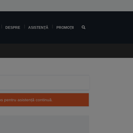
DESPRE
ASISTENŢĂ
PROMOŢII
os pentru asistență continuă.