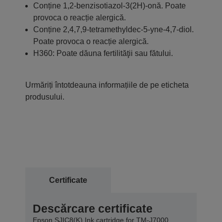
Conține 1,2-benzisotiazol-3(2H)-onă. Poate
provoca o reacție alergică.
Conține 2,4,7,9-tetramethyldec-5-yne-4,7-diol.
Poate provoca o reacție alergică.
H360: Poate dăuna fertilităţii sau fătului.
Urmăriți întotdeauna informațiile de pe eticheta
produsului.
Certificate
Descărcare certificate
Epson SJIC8(K) Ink cartridge for TM-J7000