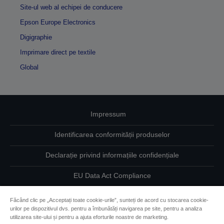
Site-ul web al echipei de conducere
Epson Europe Electronics
Digigraphie
Imprimare direct pe textile
Global
Impressum
Identificarea conformității produselor
Declarație privind informațiile confidențiale
EU Data Act Compliance
Contactaţi-ne în legătură cu datele dumneavoastră
Făcând clic pe „Acceptați toate cookie-urile”, sunteți de acord cu stocarea cookie-
urilor pe dispozitivul dvs. pentru a îmbunătăți navigarea pe site, pentru a analiza
Informaţii despre modulele cookie
utilizarea site-ului și pentru a ajuta eforturile noastre de marketing.