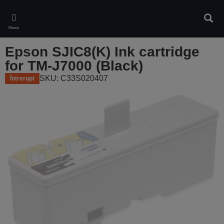
Skip
to
Căuta
main
Meniu
content
Epson SJIC8(K) Ink cartridge
for TM-J7000 (Black)
SKU: C33S020407
Întrerupt