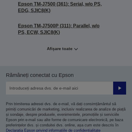
Epson TM-J7500 (361): Serial, w/o PS,
EDG, SJIC8(K)
Epson TM-J7500P (311): Parallel, w/o
PS, ECW, SJIC8(K)
Afișare toate
Rămâneți conectat cu Epson
Trimiteț
Prin trimiterea adresei dvs. de e-mail, vă dați consimțământul să
primiți comunicări de marketing, inclusiv realizarea de analize de piață
și sondaje, despre produsele, evenimentele, promoțiile și serviciile
Epson prin e-mail sau alte forme de comunicare electronică, pe baza
preferințelor dvs. și conduitei dvs. online, așa cum este descris în
Declarația Epson privind informațiile de confidențialitate