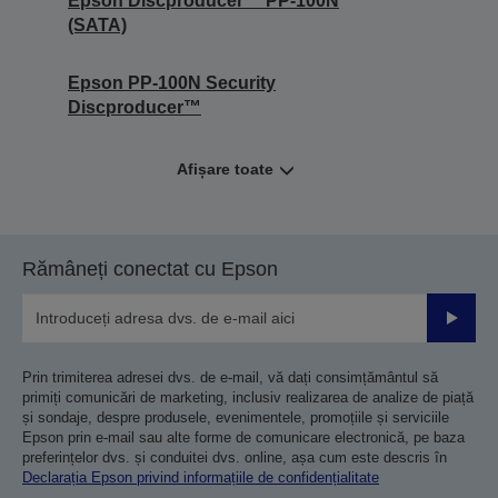
Epson Discproducer™ PP-100N
(SATA)
Epson PP-100N Security
Discproducer™
Afișare toate
Rămâneți conectat cu Epson
Trimiteț
Prin trimiterea adresei dvs. de e-mail, vă dați consimțământul să
primiți comunicări de marketing, inclusiv realizarea de analize de piață
și sondaje, despre produsele, evenimentele, promoțiile și serviciile
Epson prin e-mail sau alte forme de comunicare electronică, pe baza
preferințelor dvs. și conduitei dvs. online, așa cum este descris în
Declarația Epson privind informațiile de confidențialitate