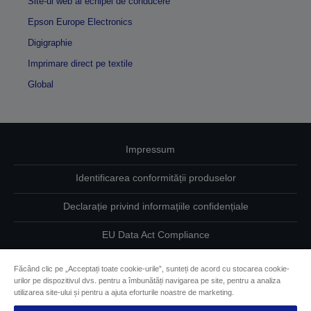
Site-ul web al echipei de conducere
Epson Europe Electronics
Digigraphie
Imprimare direct pe textile
Global
Impressum
Identificarea conformității produselor
Declarație privind informațiile confidențiale
EU Data Act Compliance
Contactaţi-ne în legătură cu datele dumneavoastră
Făcând clic pe „Acceptați toate cookie-urile”, sunteți de acord cu stocarea cookie-
urilor pe dispozitivul dvs. pentru a îmbunătăți navigarea pe site, pentru a analiza
Informaţii despre modulele cookie
utilizarea site-ului și pentru a ajuta eforturile noastre de marketing.