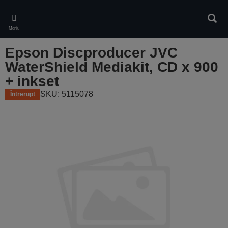
Skip
to
Căuta
main
Meniu
content
Epson Discproducer JVC
WaterShield Mediakit, CD x 900
+ inkset
SKU: 5115078
Întrerupt