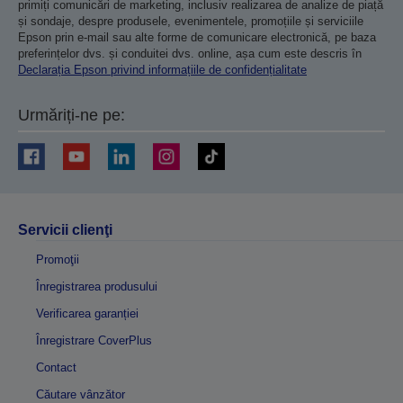
primiți comunicări de marketing, inclusiv realizarea de analize de piață
și sondaje, despre produsele, evenimentele, promoțiile și serviciile
Epson prin e-mail sau alte forme de comunicare electronică, pe baza
preferințelor dvs. și conduitei dvs. online, așa cum este descris în
Declarația Epson privind informațiile de confidențialitate
Urmăriți-ne pe:
Servicii clienţi
Promoţii
Înregistrarea produsului
Verificarea garanției
Înregistrare CoverPlus
Contact
Căutare vânzător