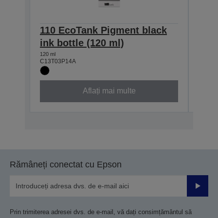
110 EcoTank Pigment black
110
ink bottle (120 ml)
ink 
120 ml
40 ml
C13T03P14A
C13T0
Aflați mai multe
Rămâneți conectat cu Epson
Trimiteț
Prin trimiterea adresei dvs. de e-mail, vă dați consimțământul să