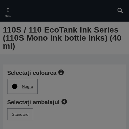
Skip
to
Căuta
main
Meniu
content
110S / 110 EcoTank Ink Series
(110S Mono ink bottle Inks) (40
ml)
Selectați culoarea
Negru
Selectați ambalajul
Standard