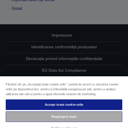
Global
Impressum
Identificarea conformității produselor
Declarație privind informațiile confidențiale
EU Data Act Compliance
Contactaţi-ne în legătură cu datele dumneavoastră
Făcând clic pe „Acceptați toate cookie-urile”, sunteți de acord cu stocarea cookie-
urilor pe dispozitivul dvs. pentru a îmbunătăți navigarea pe site, pentru a analiza
Informaţii despre modulele cookie
utilizarea site-ului și pentru a ajuta eforturile noastre de marketing.
Accept toate cookie-urile
Angajamentul Epson pe linie de accesibilitate
Respingeți toate
Drepturi de autor © 2026 Seiko Epson