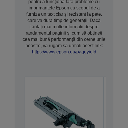
pentru a funcționa fără probleme cu
imprimantele Epson cu scopul de a
furniza un text clar și rezistent la pete,
care va dura timp de generații. Dacă
căutați mai multe informații despre
randamentul paginii și cum să obțineți
cea mai bună performanță din cernelurile
noastre, vă rugăm să urmați acest link:
https://www.epson.eu/pageyield