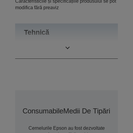
Caracteristicile și specificațiile produsului se pot
modifica fără preaviz
Tehnică
Randament
Departamento
Consumabile
Medii De Tipărire
Opțiu
Cernelurile Epson au fost dezvoltate