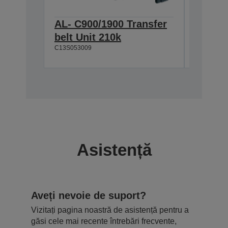
AL- C900/1900 Transfer
AL-C90
belt Unit 210k
Cartri
C13S053009
C13S0500
Asistență
Aveți nevoie de suport?
Vizitați pagina noastră de asistență pentru a
găsi cele mai recente întrebări frecvente,