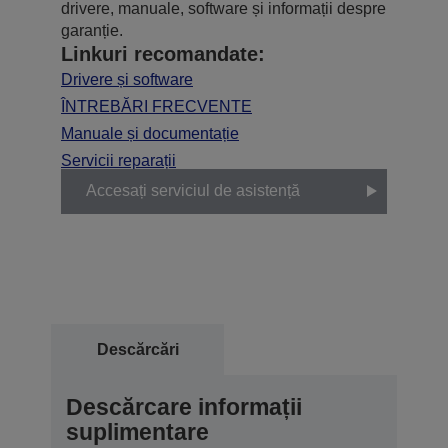
drivere, manuale, software și informații despre
garanție.
Linkuri recomandate:
Drivere și software
ÎNTREBĂRI FRECVENTE
Manuale și documentație
Servicii reparații
Accesați serviciul de asistență
Descărcări
Descărcare informații
suplimentare