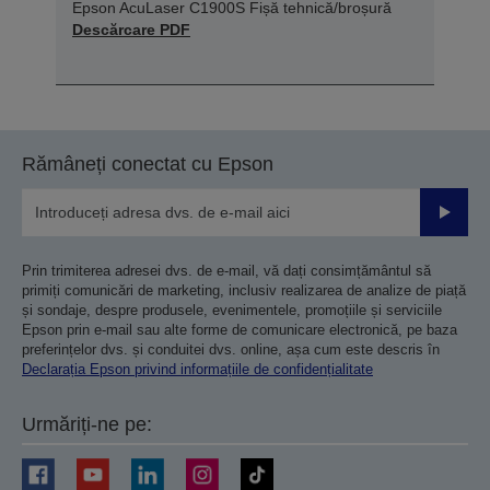
Epson AcuLaser C1900S Fișă tehnică/broșură
Descărcare PDF
Rămâneți conectat cu Epson
Trimiteț
Prin trimiterea adresei dvs. de e-mail, vă dați consimțământul să
primiți comunicări de marketing, inclusiv realizarea de analize de piață
și sondaje, despre produsele, evenimentele, promoțiile și serviciile
Epson prin e-mail sau alte forme de comunicare electronică, pe baza
preferințelor dvs. și conduitei dvs. online, așa cum este descris în
Declarația Epson privind informațiile de confidențialitate
Urmăriți-ne pe: