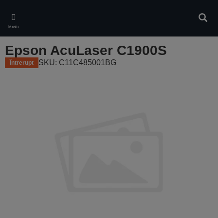
Skip
to
Căuta
main
Meniu
content
Epson AcuLaser C1900S
SKU: C11C485001BG
Întrerupt