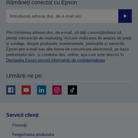
Rămâneți conectat cu Epson
Trimiteț
Prin trimiterea adresei dvs. de e-mail, vă dați consimțământul să
primiți comunicări de marketing, inclusiv realizarea de analize de piață
și sondaje, despre produsele, evenimentele, promoțiile și serviciile
Epson prin e-mail sau alte forme de comunicare electronică, pe baza
preferințelor dvs. și conduitei dvs. online, așa cum este descris în
Declarația Epson privind informațiile de confidențialitate
Urmăriți-ne pe:
Servicii clienţi
Promoţii
Înregistrarea produsului