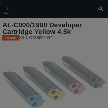
Skip
to
Căuta
main
Meniu
content
AL-C900/1900 Developer
Cartridge Yellow 4.5k
SKU: C13S050097
Întrerupt