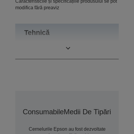
Caracteristicile și specificațiile produsului se pot
modifica fără preaviz
Tehnică
Randament
Departamento
Consumabile
Medii De Tipărire
Opțiu
Cernelurile Epson au fost dezvoltate