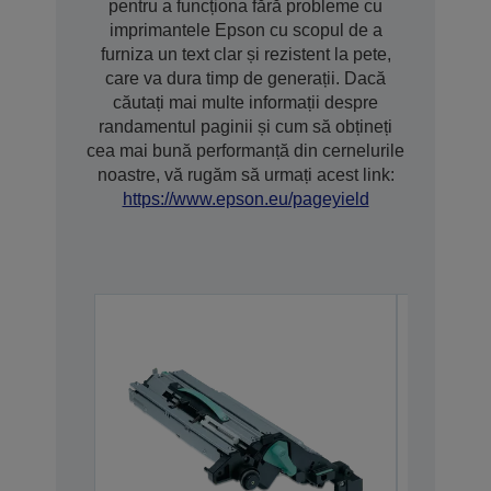
pentru a funcționa fără probleme cu
imprimantele Epson cu scopul de a
furniza un text clar și rezistent la pete,
care va dura timp de generații. Dacă
căutați mai multe informații despre
randamentul paginii și cum să obțineți
cea mai bună performanță din cernelurile
noastre, vă rugăm să urmați acest link:
https://www.epson.eu/pageyield