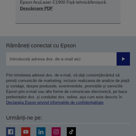
Epson AcuLaser C1900 Fișă tehnică/broșură
Descărcare PDF
Rămâneți conectat cu Epson
Trimiteț
Prin trimiterea adresei dvs. de e-mail, vă dați consimțământul să
primiți comunicări de marketing, inclusiv realizarea de analize de piață
și sondaje, despre produsele, evenimentele, promoțiile și serviciile
Epson prin e-mail sau alte forme de comunicare electronică, pe baza
preferințelor dvs. și conduitei dvs. online, așa cum este descris în
Declarația Epson privind informațiile de confidențialitate
Urmăriți-ne pe: