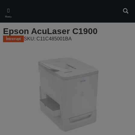
Skip
to
Căuta
main
Meniu
content
Epson AcuLaser C1900
SKU: C11C485001BA
Întrerupt