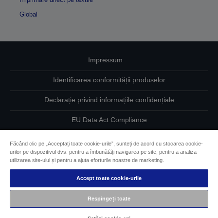
Global
Impressum
Identificarea conformității produselor
Declarație privind informațiile confidențiale
EU Data Act Compliance
Contactaţi-ne în legătură cu datele dumneavoastră
Făcând clic pe „Acceptați toate cookie-urile”, sunteți de acord cu stocarea cookie-
urilor pe dispozitivul dvs. pentru a îmbunătăți navigarea pe site, pentru a analiza
Informaţii despre modulele cookie
utilizarea site-ului și pentru a ajuta eforturile noastre de marketing.
Accept toate cookie-urile
Angajamentul Epson pe linie de accesibilitate
Respingeți toate
Drepturi de autor © 2026 Seiko Epson