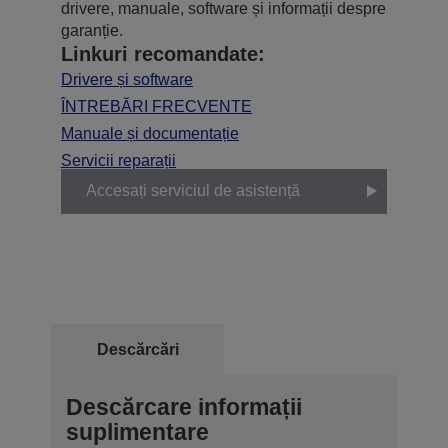
drivere, manuale, software și informații despre
garanție.
Linkuri recomandate:
Drivere și software
ÎNTREBĂRI FRECVENTE
Manuale și documentație
Servicii reparații
Accesați serviciul de asistență
Descărcări
Descărcare informații
suplimentare