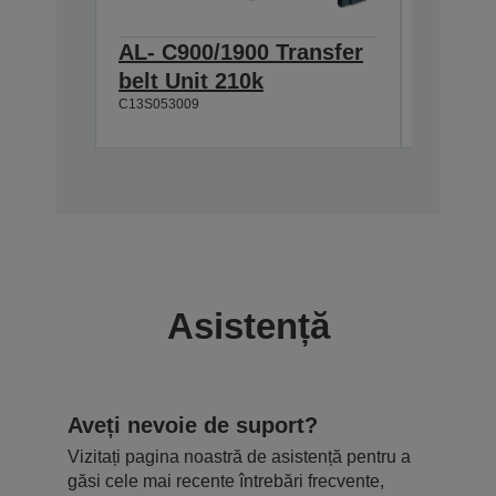
AL- C900/1900 Transfer
AL-C90
belt Unit 210k
Cartri
C13S053009
C13S0500
Asistență
Aveți nevoie de suport?
Vizitați pagina noastră de asistență pentru a
găsi cele mai recente întrebări frecvente,