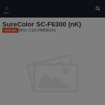
Skip
to
Căuta
main
Meniu
content
SureColor SC-F6300 (nK)
SKU: C11CH66301A1
Întrerupt