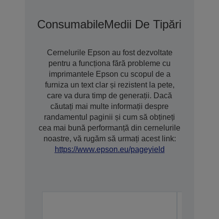
Consumabile
Medii De Tipărire
Opțiu
Cernelurile Epson au fost dezvoltate
pentru a funcționa fără probleme cu
imprimantele Epson cu scopul de a
furniza un text clar și rezistent la pete,
care va dura timp de generații. Dacă
căutați mai multe informații despre
randamentul paginii și cum să obțineți
cea mai bună performanță din cernelurile
noastre, vă rugăm să urmați acest link:
https://www.epson.eu/pageyield