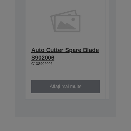
Auto Cutter Spare Blade
UltraC
S902006
T46D14
C13S902006
6.600 ml
C13T46D1
Aflați mai multe