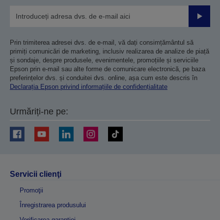
Trimiteț
Prin trimiterea adresei dvs. de e-mail, vă dați consimțământul să
primiți comunicări de marketing, inclusiv realizarea de analize de piață
și sondaje, despre produsele, evenimentele, promoțiile și serviciile
Epson prin e-mail sau alte forme de comunicare electronică, pe baza
preferințelor dvs. și conduitei dvs. online, așa cum este descris în
Declarația Epson privind informațiile de confidențialitate
Urmăriți-ne pe:
Servicii clienţi
Promoţii
Înregistrarea produsului
Verificarea garanției