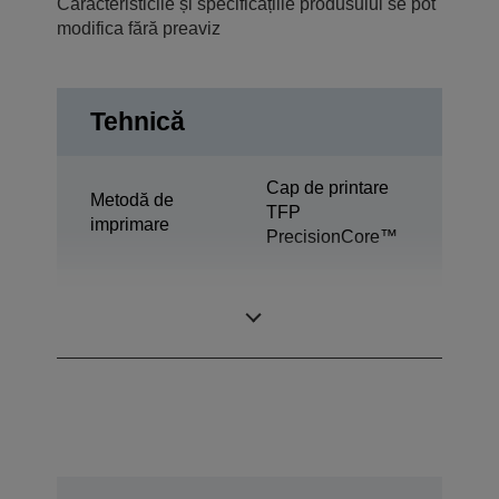
Caracteristicile și specificațiile produsului se pot
modifica fără preaviz
Tehnică
Cap de printare
Metodă de
TFP
imprimare
PrecisionCore™
Tehnologie
Epson
cerneală
Ultrachrome® DS