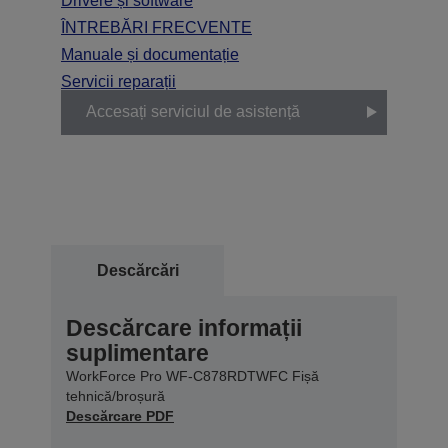
Drivere și software
ÎNTREBĂRI FRECVENTE
Manuale și documentație
Servicii reparații
Accesați serviciul de asistență
Descărcări
Descărcare informații
suplimentare
WorkForce Pro WF-C878RDTWFC Fișă
tehnică/broșură
Descărcare PDF