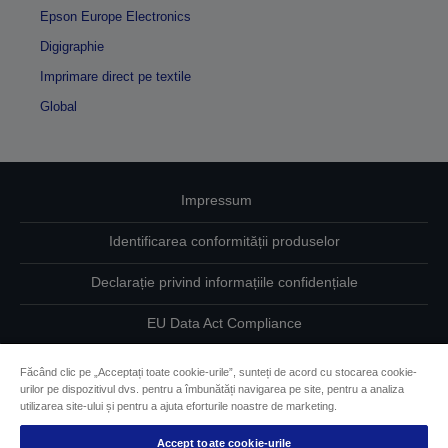
Epson Europe Electronics
Digigraphie
Imprimare direct pe textile
Global
Impressum
Identificarea conformității produselor
Declarație privind informațiile confidențiale
EU Data Act Compliance
Contactaţi-ne în legătură cu datele dumneavoastră
Făcând clic pe „Acceptați toate cookie-urile”, sunteți de acord cu stocarea cookie-
urilor pe dispozitivul dvs. pentru a îmbunătăți navigarea pe site, pentru a analiza
Informaţii despre modulele cookie
utilizarea site-ului și pentru a ajuta eforturile noastre de marketing.
Accept toate cookie-urile
Angajamentul Epson pe linie de accesibilitate