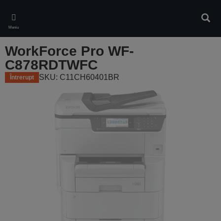
Skip
to
Căuta
main
Meniu
content
WorkForce Pro WF-
C878RDTWFC
SKU: C11CH60401BR
Întrerupt