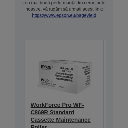
cea mai bună performanță din cernelurile
noastre, vă rugăm să urmați acest link:
https://www.epson.eu/pageyield
WorkForce Pro WF-
WorkF
C869R Standard
C869R 
Cassette Maintenance
Casset
Roller
Roller