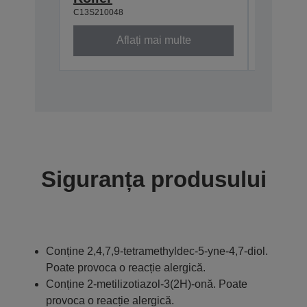
C13S210048
C13S2100
Aflați mai multe
Siguranța produsului
Conține 2,4,7,9-tetramethyldec-5-yne-4,7-diol.
Poate provoca o reacție alergică.
Conține 2-metilizotiazol-3(2H)-onă. Poate
provoca o reacție alergică.