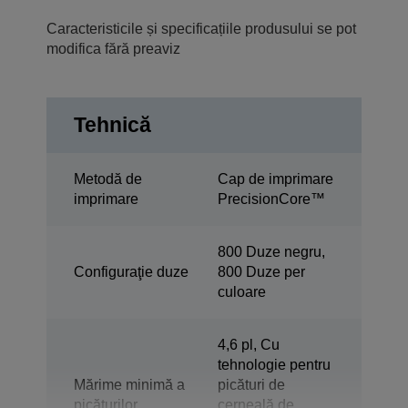
Caracteristicile și specificațiile produsului se pot
modifica fără preaviz
Tehnică
Metodă de
Cap de imprimare
imprimare
PrecisionCore™
800 Duze negru,
Configuraţie duze
800 Duze per
culoare
4,6 pl, Cu
tehnologie pentru
Mărime minimă a
picături de
picăturilor
cerneală de