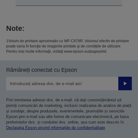
Note:
1Volum de printare aproximativ cu WF-C878R. Volumul efectiv de printare
poate varia în funcţie de imaginile printate şi de condiţiile de utilizare.
Pentru mai multe informaţii, vizitaţi www.epson.eu/pageyield.
Rămâneți conectat cu Epson
Trimiteț
Prin trimiterea adresei dvs. de e-mail, vă dați consimțământul să
primiți comunicări de marketing, inclusiv realizarea de analize de piață
și sondaje, despre produsele, evenimentele, promoțiile și serviciile
Epson prin e-mail sau alte forme de comunicare electronică, pe baza
preferințelor dvs. și conduitei dvs. online, așa cum este descris în
Declarația Epson privind informațiile de confidențialitate