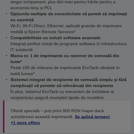
singur echipament, plus tăvi mari pentru hârtie pentru a
economisi timp și PCL
Opțiunile multiple de conectivitate vă permit să imprimați
cu ușurință
Wi-Fi, Wi-Fi Direct, Ethernet, aplicații gratuite de imprimare
mobilă și Epson Remote Services*
Compatibilitate cu soluții software avansate
Integrați perfect soluții de programe software în infrastructura
IT existentă
Marca nr. 1 de imprimante cu rezervor de cerneală din
lume*
Peste 100 de milioane de imprimante EcoTank vândute în
toată lumea*
Sistemul integrat de recipiente de cerneală simplu și fără
complicații vă permite să reîncărcați din recipiente
În plus, sistemul EcoTank cu mecanism de închidere al
recipientului asigură reumpleri lipsite de murdărie
Ofertă specială – poți primi 800 RON înapoi dacă
achiziționezi această imprimantă.
Se aplică termeni
.
+1 more offers