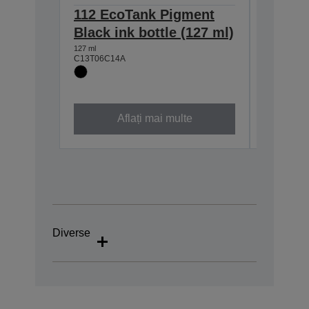
112 EcoTank Pigment
112 Ec
Black ink bottle (127 ml)
Cyan i
127 ml
70 ml
C13T06C14A
C13T06C2
Aflați mai multe
Diverse