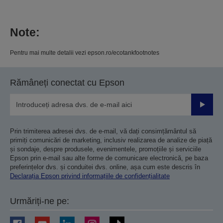
Note:
Pentru mai multe detalii vezi epson.ro/ecotankfootnotes
Rămâneți conectat cu Epson
Trimiteț
Prin trimiterea adresei dvs. de e-mail, vă dați consimțământul să
primiți comunicări de marketing, inclusiv realizarea de analize de piață
și sondaje, despre produsele, evenimentele, promoțiile și serviciile
Epson prin e-mail sau alte forme de comunicare electronică, pe baza
preferințelor dvs. și conduitei dvs. online, așa cum este descris în
Declarația Epson privind informațiile de confidențialitate
Urmăriți-ne pe: