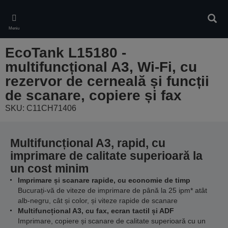
Skip
to
Căuta
main
Meniu
content
EcoTank L15180 -
multifuncțional A3, Wi-Fi, cu
rezervor de cerneală și funcții
de scanare, copiere și fax
SKU: C11CH71406
Multifuncțional A3, rapid, cu
imprimare de calitate superioară la
un cost minim
Imprimare și scanare rapide, cu economie de timp
Bucurați-vă de viteze de imprimare de până la 25 ipm* atât
alb-negru, cât și color, și viteze rapide de scanare
Multifuncțional A3, cu fax, ecran tactil și ADF
Imprimare, copiere și scanare de calitate superioară cu un