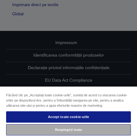
Imprimare direct pe textile
Global
Impressum
Identificarea conformității produselor
Declarație privind informațiile confidențiale
EU Data Act Compliance
Contactaţi-ne în legătură cu datele dumneavoastră
Făcând clic pe „Acceptați toate cookie-urile”, sunteți de acord cu stocarea cookie-
urilor pe dispozitivul dvs. pentru a îmbunătăți navigarea pe site, pentru a analiza
Informaţii despre modulele cookie
utilizarea site-ului și pentru a ajuta eforturile noastre de marketing.
Accept toate cookie-urile
Angajamentul Epson pe linie de accesibilitate
Respingeți toate
Drepturi de autor © 2026 Seiko Epson