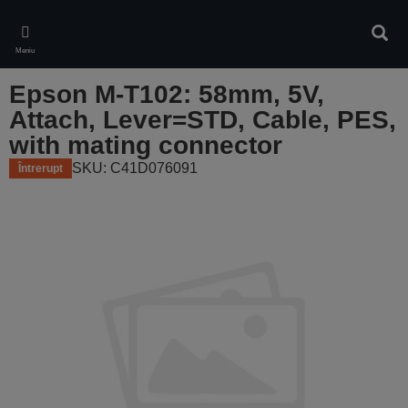
Skip
to
Căuta
main
Meniu
content
Epson M-T102: 58mm, 5V,
Attach, Lever=STD, Cable, PES,
with mating connector
SKU: C41D076091
Întrerupt