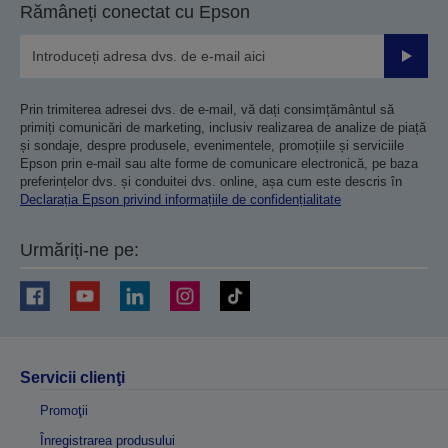
Rămâneți conectat cu Epson
Trimiteț
Prin trimiterea adresei dvs. de e-mail, vă dați consimțământul să
primiți comunicări de marketing, inclusiv realizarea de analize de piață
și sondaje, despre produsele, evenimentele, promoțiile și serviciile
Epson prin e-mail sau alte forme de comunicare electronică, pe baza
preferințelor dvs. și conduitei dvs. online, așa cum este descris în
Declarația Epson privind informațiile de confidențialitate
Urmăriți-ne pe:
Servicii clienţi
Promoţii
Înregistrarea produsului