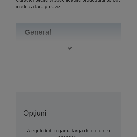
modifica fără preaviz
General
Greutate
0,09 kg
Opțiuni
Alegeți dintr-o gamă largă de opțiuni și