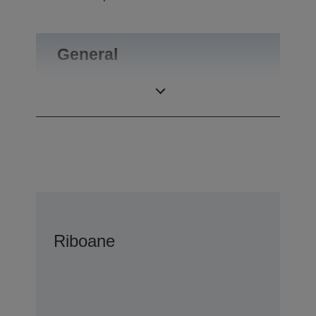
General
Greutate
1 kg
Riboane