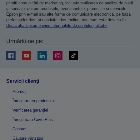
primiți comunicări de marketing, inclusiv realizarea de analize de piață
și sondaje, despre produsele, evenimentele, promoțiile și serviciile
Epson prin e-mail sau alte forme de comunicare electronică, pe baza
preferințelor dvs. și conduitei dvs. online, așa cum este descris în
Declarația Epson privind informațiile de confidențialitate
Urmăriți-ne pe:
Servicii clienţi
Promoţii
Înregistrarea produsului
Verificarea garanției
Înregistrare CoverPlus
Contact
Căutare vânzător