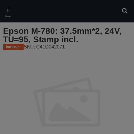
Skip
to
Căuta
main
Meniu
content
Epson M-780: 37.5mm*2, 24V,
TU=95, Stamp incl.
SKU: C41D042071
Întrerupt