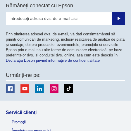
Rămâneți conectat cu Epson
Trimiteț
Prin trimiterea adresei dvs. de e-mail, vă dați consimțământul să
primiți comunicări de marketing, inclusiv realizarea de analize de piață
și sondaje, despre produsele, evenimentele, promoțiile și serviciile
Epson prin e-mail sau alte forme de comunicare electronică, pe baza
preferințelor dvs. și conduitei dvs. online, așa cum este descris în
Declarația Epson privind informațiile de confidențialitate
Urmăriți-ne pe:
Servicii clienţi
Promoţii
Înregistrarea produsului