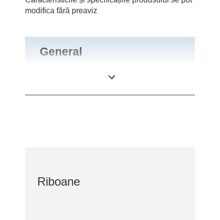
modifica fără preaviz
General
Greutate
0,1 kg
Riboane