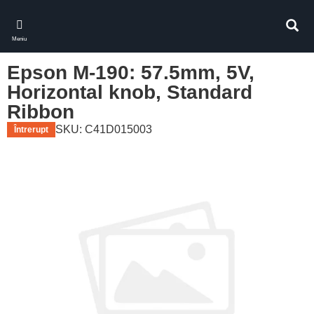
Skip
to
Căuta
main
Meniu
content
Epson M-190: 57.5mm, 5V,
Horizontal knob, Standard
Ribbon
SKU: C41D015003
Întrerupt