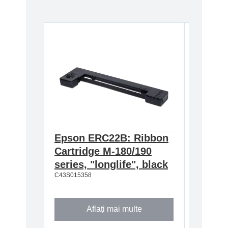
Epson ERC22B: Ribbon
Epson
Cartridge M-180/190
Cartri
series, "longlife", black
160/M-
C43S015358
black
C43S0153
Aflați mai multe