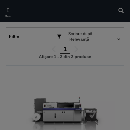
Skip
to
Căuta
main
Meniu
content
Sortare după:
Filtre
1
Mergi
Mergi
Afișare 1 - 2 din 2 produse
la
la
pagina
pagina
anterioară
următoare