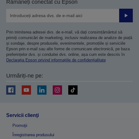
Rămâneți conectat cu Epson
Trimiteț
Prin trimiterea adresei dvs. de e-mail, vă dați consimțământul să
primiți comunicări de marketing, inclusiv realizarea de analize de piață
și sondaje, despre produsele, evenimentele, promoțiile și serviciile
Epson prin e-mail sau alte forme de comunicare electronică, pe baza
preferințelor dvs. și conduitei dvs. online, așa cum este descris în
Declarația Epson privind informațiile de confidențialitate
Urmăriți-ne pe:
Servicii clienţi
Promoţii
Înregistrarea produsului