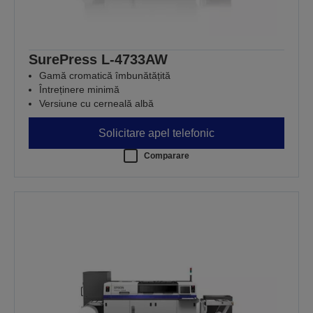
SurePress L-4733AW
Gamă cromatică îmbunătățită
Întreținere minimă
Versiune cu cerneală albă
Solicitare apel telefonic
Comparare