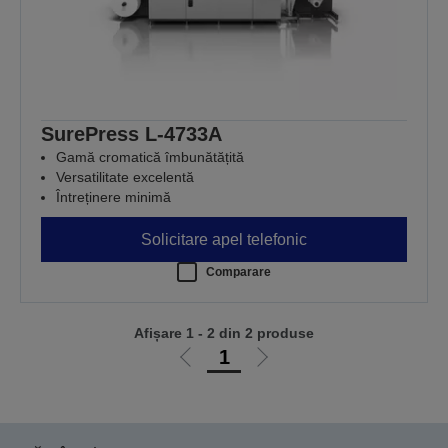
SurePress L-4733A
Gamă cromatică îmbunătățită
Versatilitate excelentă
Întreținere minimă
Solicitare apel telefonic
Comparare
Afișare 1 - 2 din 2 produse
1
Mergi
Mergi
la
la
pagina
pagina
anterioară
următoare