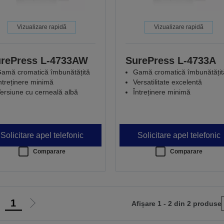
Vizualizare rapidă
Vizualizare rapidă
rePress L-4733AW
SurePress L-4733A
amă cromatică îmbunătățită
Gamă cromatică îmbunătățit
ntreținere minimă
Versatilitate excelentă
ersiune cu cerneală albă
Întreținere minimă
Solicitare apel telefonic
Solicitare apel telefonic
Comparare
Comparare
1
Afișare 1 - 2 din 2 produse
ergi
Mergi
a
la