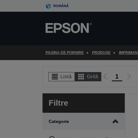
Skip
ROMÂNĂ
to
main
content
PAGINA DE PORNIRE
PRODUSE
IMPRIMAN
1
Listă
Grilă
Mergi
Merg
la
la
pagina
pagi
Filtre
anterioară
urmă
Categorie