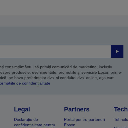
agina
pagina
nterioară
următoare
Trimite
dați consimțământul să primiți comunicări de marketing, inclusiv
despre produsele, evenimentele, promoțiile și serviciile Epson prin e-
că, pe baza preferințelor dvs. și conduitei dvs. online, așa cum
ormațiile de confidențialitate
Legal
Partners
Tech
Declarație de
Portal pentru parteneri
Tehnolo
confidențialitate pentru
Epson