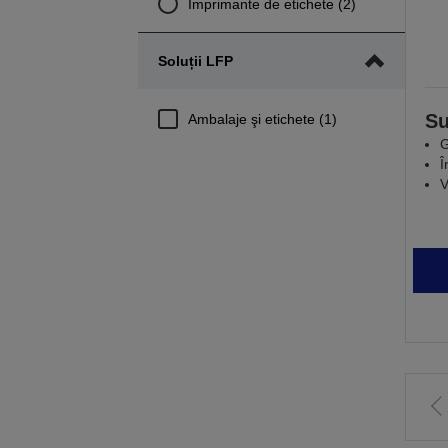
Imprimante de etichete (2)
Soluții LFP
Su
Ambalaje şi etichete (1)
G
Î
V
M
l