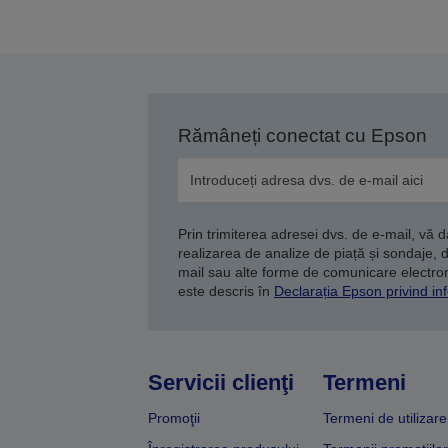
p
a
Rămâneți conectat cu Epson
Prin trimiterea adresei dvs. de e-mail, vă 
realizarea de analize de piață și sondaje, 
mail sau alte forme de comunicare electroni
este descris în
Declarația Epson privind inf
Servicii clienţi
Termeni
Promoţii
Termeni de utilizare