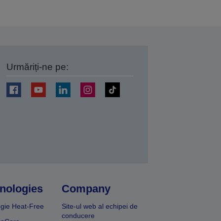
Urmăriți-ne pe:
ți
nologies
Company
gie Heat-Free
Site-ul web al echipei de
conducere