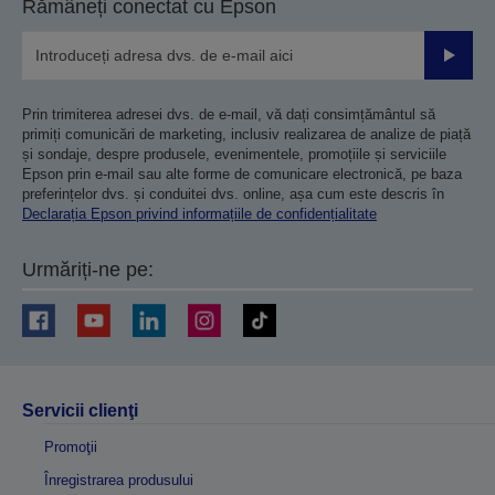
Rămâneți conectat cu Epson
Trimiteț
Prin trimiterea adresei dvs. de e-mail, vă dați consimțământul să
primiți comunicări de marketing, inclusiv realizarea de analize de piață
și sondaje, despre produsele, evenimentele, promoțiile și serviciile
Epson prin e-mail sau alte forme de comunicare electronică, pe baza
preferințelor dvs. și conduitei dvs. online, așa cum este descris în
Declarația Epson privind informațiile de confidențialitate
Urmăriți-ne pe:
Servicii clienţi
Promoţii
Înregistrarea produsului