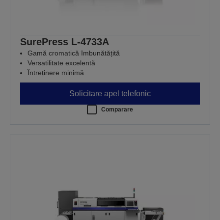
SurePress L-4733A
Gamă cromatică îmbunătățită
Versatilitate excelentă
Întreținere minimă
Solicitare apel telefonic
Comparare