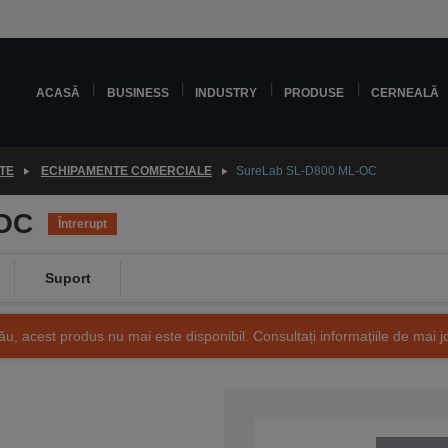
ACASĂ
BUSINESS
INDUSTRY
PRODUSE
CERNEALĂ
TE
ECHIPAMENTE COMERCIALE
SureLab SL-D800 ML-OC
-OC
Întrerupt
Suport
ău, acest produs nu mai este disponibil. Consultați informațiile de mai j
SKU: C11CH75301BC