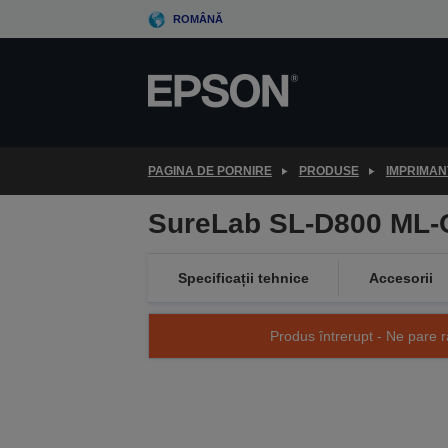
Skip
ROMÂNĂ
to
main
content
PAGINA DE PORNIRE
PRODUSE
IMPRIMAN
SureLab SL-D800 ML
Specificații tehnice
Accesorii
Produs întrerupt - Ne pare r