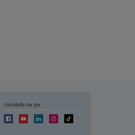
Urmăriți-ne pe:
ți