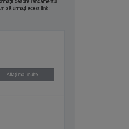
nformații despre randamentul
ăm să urmați acest link:
Aflați mai multe