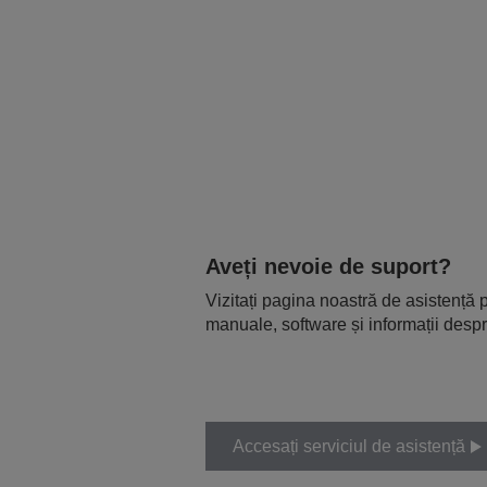
Aveți nevoie de suport?
Vizitați pagina noastră de asistență p
manuale, software și informații despr
Accesați serviciul de asistență