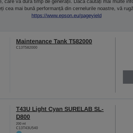
ete, care va dura timp de generații. Dacă căutați mai multe i
eți cea mai bună performanță din cernelurile noastre, vă rug
https://www.epson.eu/pageyield
Maintenance Tank T582000
C13T582000
T43U Light Cyan SURELAB SL-
D800
200 ml
C13T43U540