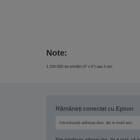
Note:
1.200.000 de printări (4” x 6”) sau 5 ani.
Rămâneți conectat cu Epson
Prin trimiterea adresei dvs. de e-mail, vă 