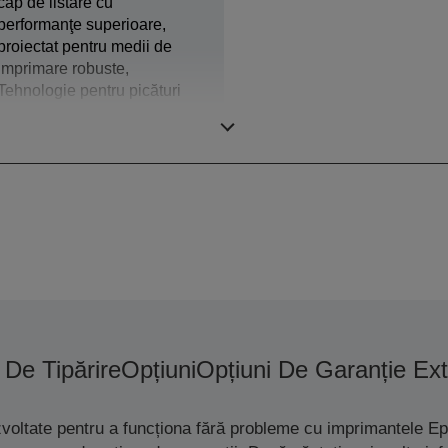
cap de listare cu
performanţe superioare,
proiectat pentru medii de
imprimare robuste,
Tehnologie pentru picături
de cerneală de dimensiuni
variabile
 De Tipărire
Opțiuni
Opțiuni De Garanție Ex
zvoltate pentru a funcționa fără probleme cu imprimantele Ep