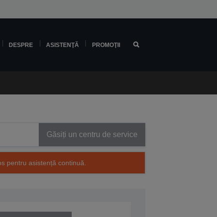
DESPRE
ASISTENŢĂ
PROMOŢII
Găsiți un centru de service
os pentru asistență continuă.