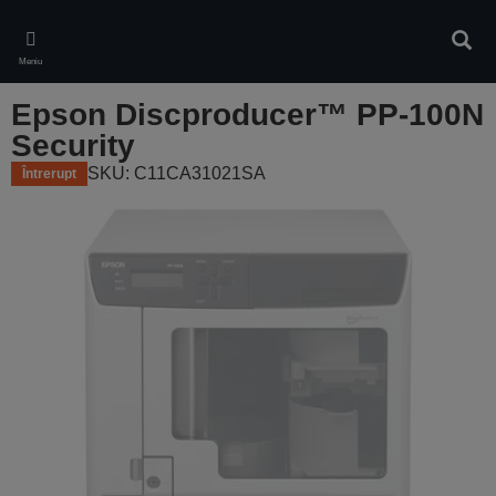
Skip
to
Căuta
main
Meniu
content
Epson Discproducer™ PP-100N
Security
SKU: C11CA31021SA
Întrerupt