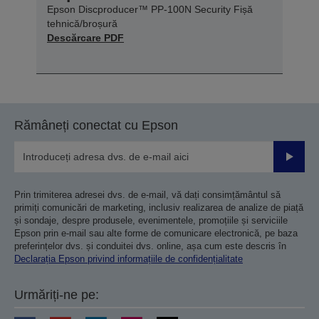
Epson Discproducer™ PP-100N Security Fișă
tehnică/broșură
Descărcare PDF
Rămâneți conectat cu Epson
Trimiteț
Prin trimiterea adresei dvs. de e-mail, vă dați consimțământul să
primiți comunicări de marketing, inclusiv realizarea de analize de piață
și sondaje, despre produsele, evenimentele, promoțiile și serviciile
Epson prin e-mail sau alte forme de comunicare electronică, pe baza
preferințelor dvs. și conduitei dvs. online, așa cum este descris în
Declarația Epson privind informațiile de confidențialitate
Urmăriți-ne pe: