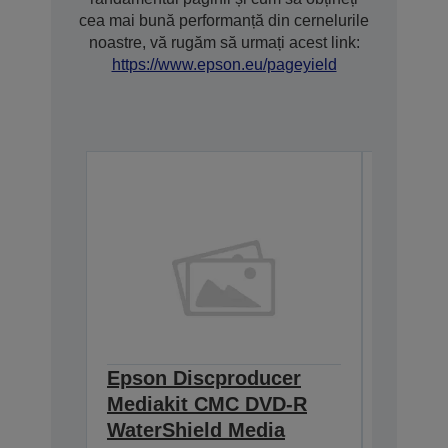
cea mai bună performanță din cernelurile
noastre, vă rugăm să urmați acest link:
https://www.epson.eu/pageyield
Epson Discproducer
Epson 
Mediakit CMC DVD-R
Media
WaterShield Media
WaterS