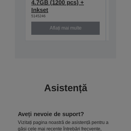
4.7GB (1200 pcs) +
700MB 
Inkset
Inkset
5145246
5145245
Aflați mai multe
Asistență
Aveți nevoie de suport?
Vizitați pagina noastră de asistență pentru a
găsi cele mai recente întrebări frecvente,