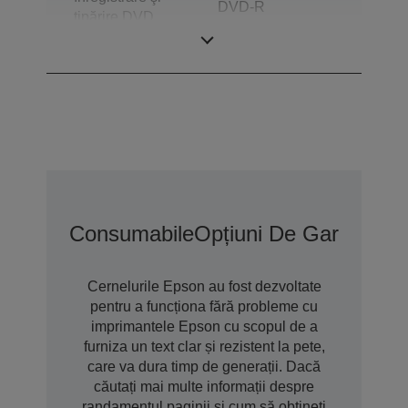
DVD-R
tipărire DVD
recomandate de
Epson
Consumabile
Opțiuni De Garanție 
Cernelurile Epson au fost dezvoltate
pentru a funcționa fără probleme cu
imprimantele Epson cu scopul de a
furniza un text clar și rezistent la pete,
care va dura timp de generații. Dacă
căutați mai multe informații despre
randamentul paginii și cum să obțineți