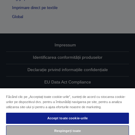
Imprimare direct pe textile
Global
Impressum
Identificarea conformității produselor
Declarație privind informațiile confidențiale
EU Data Act Compliance
Contactaţi-ne în legătură cu datele dumneavoastră
Făcând clic pe „Acceptați toate cookie-urile”, sunteți de acord cu stocarea cookie-
urilor pe dispozitivul dvs. pentru a îmbunătăți navigarea pe site, pentru a analiza
Informaţii despre modulele cookie
utilizarea site-ului și pentru a ajuta eforturile noastre de marketing.
Accept toate cookie-urile
Angajamentul Epson pe linie de accesibilitate
Respingeți toate