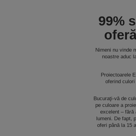
99% s
oferă
Nimeni nu vinde m
noastre aduc la
Proiectoarele Ep
oferind culor
Bucuraţi-vă de culo
pe culoare a proi
excelent – fără 
lumeni. De fapt, 
oferi până la 15 a