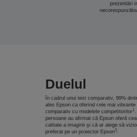
prezentări i
necorespunzătoar
Duelul
În cadrul unui test comparativ, 99% din
ales Epson ca oferind cele mai vibrante 
1
comparativ cu modelele competitorilor
.
persoane au afirmat că Epson oferă ce
calitate a imaginii şi că ar alege să vizi
3
preferat pe un proiector Epson
.