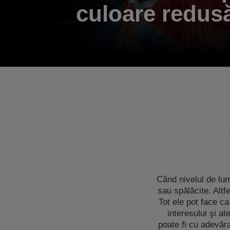
culoare redus
Când nivelul de lum
sau spălăcite. Altf
Tot ele pot face ca
interesului şi a
poate fi cu adevăra