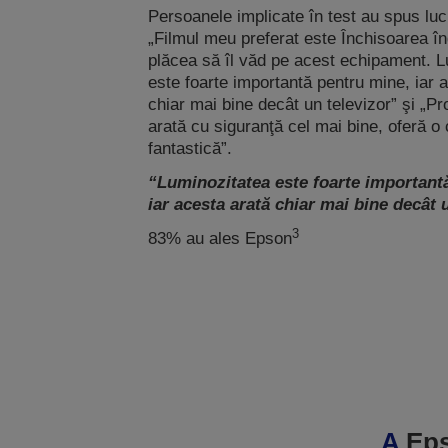
Persoanele implicate în test au spus luc
„Filmul meu preferat este Închisoarea îng
plăcea să îl văd pe acest echipament. L
este foarte importantă pentru mine, iar 
chiar mai bine decât un televizor” şi „Pr
arată cu siguranţă cel mai bine, oferă o 
fantastică”.
“Luminozitatea este foarte important
iar acesta arată chiar mai bine decât u
3
83% au ales Epson
A
Ep