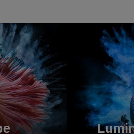
pe
Lumin