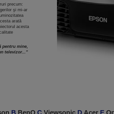
ruri precum:
erilor şi mi-ar
uminozitatea
acesta arată
oiectorul acesta
calitate
ă pentru mine,
n televizor...”
son
B
BenQ
C
Viewsonic
D
Acer
E
Op