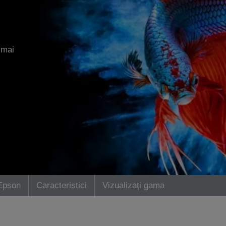
 mai
Epson
Caracteristici
Vizualizaţi gama