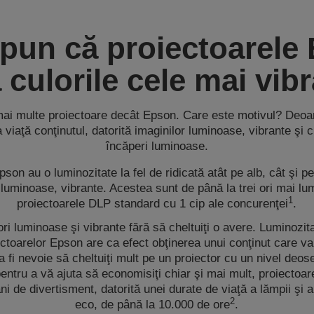
pun că proiectoarele
 culorile cele mai vib
ai multe proiectoare decât Epson. Care este motivul? Deoa
 viaţă conţinutul, datorită imaginilor luminoase, vibrante şi cl
încăperi luminoase.
son au o luminozitate la fel de ridicată atât pe alb, cât şi 
i luminoase, vibrante. Acestea sunt de până la trei ori mai l
1
proiectoarele DLP standard cu 1 cip ale concurenţei
.
ri luminoase şi vibrante fără să cheltuiţi o avere. Luminozit
ectoarelor Epson are ca efect obţinerea unui conţinut care va
a fi nevoie să cheltuiţi mult pe un proiector cu un nivel deose
pentru a vă ajuta să economisiţi chiar şi mai mult, proiectoar
ni de divertisment, datorită unei durate de viaţă a lămpii şi a 
2
eco, de până la 10.000 de ore
.