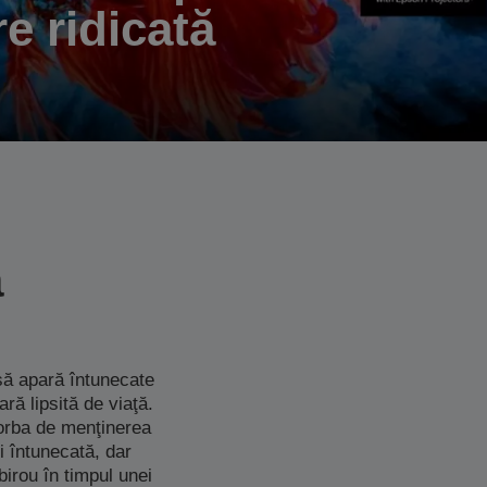
e ridicată
ă
 să apară întunecate
ră lipsită de viaţă.
 vorba de menţinerea
i întunecată, dar
birou în timpul unei