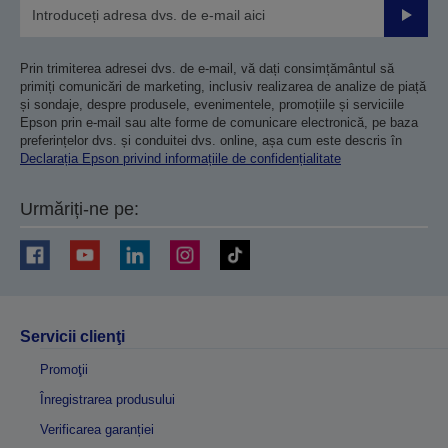
Trimiteț
Prin trimiterea adresei dvs. de e-mail, vă dați consimțământul să
primiți comunicări de marketing, inclusiv realizarea de analize de piață
și sondaje, despre produsele, evenimentele, promoțiile și serviciile
Epson prin e-mail sau alte forme de comunicare electronică, pe baza
preferințelor dvs. și conduitei dvs. online, așa cum este descris în
Declarația Epson privind informațiile de confidențialitate
Urmăriți-ne pe:
Servicii clienţi
Promoţii
Înregistrarea produsului
Verificarea garanției