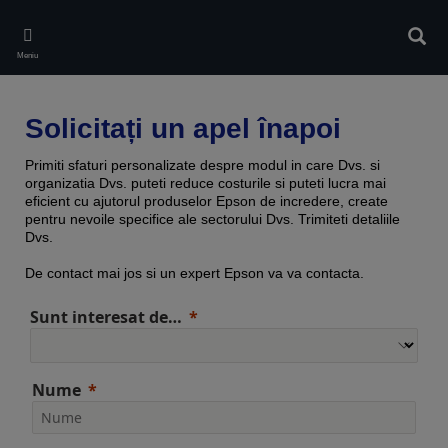
Skip
to
Căuta
main
Meniu
content
Solicitați un apel înapoi
Primiti sfaturi personalizate despre modul in care Dvs. si
organizatia Dvs. puteti reduce costurile si puteti lucra mai
eficient cu ajutorul produselor Epson de incredere, create
pentru nevoile specifice ale sectorului Dvs. Trimiteti detaliile
Dvs.
De contact mai jos si un expert Epson va va contacta.
Sunt interesat de…
Nume