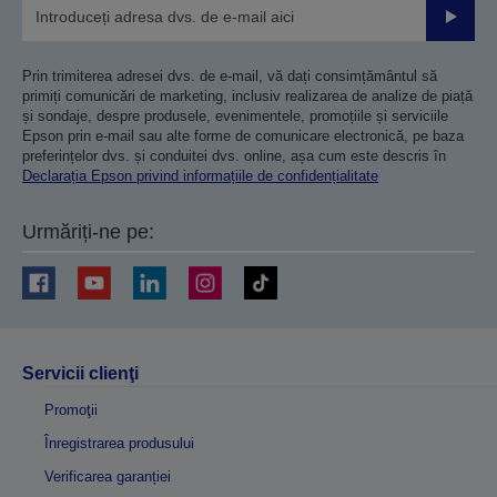
Trimiteț
Prin trimiterea adresei dvs. de e-mail, vă dați consimțământul să
primiți comunicări de marketing, inclusiv realizarea de analize de piață
și sondaje, despre produsele, evenimentele, promoțiile și serviciile
Epson prin e-mail sau alte forme de comunicare electronică, pe baza
preferințelor dvs. și conduitei dvs. online, așa cum este descris în
Declarația Epson privind informațiile de confidențialitate
Urmăriți-ne pe:
Servicii clienţi
Promoţii
Înregistrarea produsului
Verificarea garanției