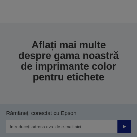
Vă mulțumim pentru trimiterea dvs.
Vom lua legătura cu dumneavoastră în
următoarele câteva zile lucrătoare.
Aflați mai multe
despre gama noastră
de imprimante color
pentru etichete
Rămâneți conectat cu Epson
Trimiteț