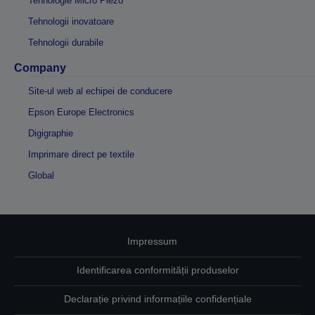
Tehnologie Micro Piezo
Tehnologii inovatoare
Tehnologii durabile
Company
Site-ul web al echipei de conducere
Epson Europe Electronics
Digigraphie
Imprimare direct pe textile
Global
Impressum
Identificarea conformității produselor
Declarație privind informațiile confidențiale