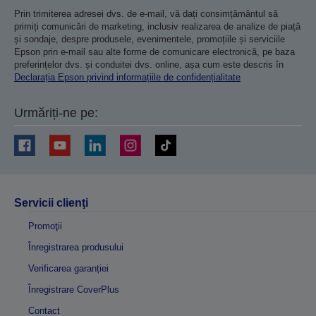
Prin trimiterea adresei dvs. de e-mail, vă dați consimțământul să
primiți comunicări de marketing, inclusiv realizarea de analize de piață
și sondaje, despre produsele, evenimentele, promoțiile și serviciile
Epson prin e-mail sau alte forme de comunicare electronică, pe baza
preferințelor dvs. și conduitei dvs. online, așa cum este descris în
Declarația Epson privind informațiile de confidențialitate
Urmăriți-ne pe:
Servicii clienţi
Promoţii
Înregistrarea produsului
Verificarea garanției
Înregistrare CoverPlus
Contact