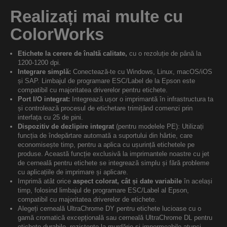
Realizați mai multe cu
ColorWorks
Etichete la cerere de înaltă calitate,
cu o rezoluție de până la
1200-1200 dpi.
Integrare simplă:
Conectează-te cu Windows, Linux, macOS/iOS
și SAP. Limbajul de programare ESC/Label de la Epson este
compatibil cu majoritatea driverelor pentru etichete.
Port I/O integrat:
Integrează ușor o imprimantă în infrastructura ta
și controlează procesul de etichetare trimițând comenzi prin
interfața cu 25 de pini.
Dispozitiv de dezlipire integrat
(pentru modelele PE): Utilizați
funcția de îndepărtare automată a suportului din hârtie, care
economisește timp, pentru a aplica cu ușurință etichetele pe
produse. Această funcție exclusivă la imprimantele noastre cu jet
de cerneală pentru etichete se integrează simplu și fără probleme
cu aplicațiile de imprimare și aplicare.
Imprimă atât orice
aspect colorat, cât și date variabile
în același
timp, folosind limbajul de programare ESC/Label al Epson,
compatibil cu majoritatea driverelor de etichete.
Alegeți cerneală UltraChrome DY pentru etichete lucioase cu o
gamă cromatică excepțională sau cerneală UltraChrome DL pentru
etichete durabile, rezistente la murdărie și impermeabile atunci