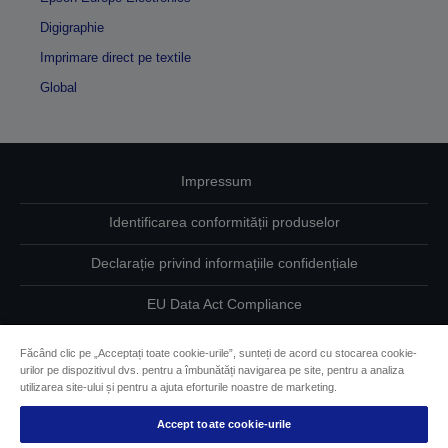
Digigraphie
Imprimare direct pe textile
Global
Impressum
Identificarea conformității produselor
Declarație privind informațiile confidențiale
EU Data Act Compliance
Contactaţi-ne în legătură cu datele dumneavoastră
Făcând clic pe „Acceptați toate cookie-urile”, sunteți de acord cu stocarea cookie-
urilor pe dispozitivul dvs. pentru a îmbunătăți navigarea pe site, pentru a analiza
Informaţii despre modulele cookie
utilizarea site-ului și pentru a ajuta eforturile noastre de marketing.
Accept toate cookie-urile
Angajamentul Epson pe linie de accesibilitate