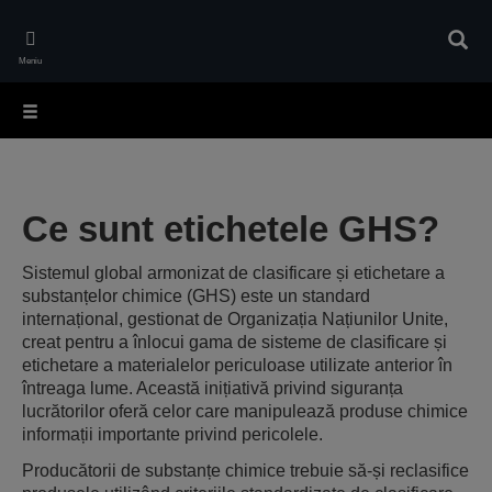
Skip
to
Căuta
main
Meniu
content
Ce sunt etichetele GHS?
Sistemul global armonizat de clasificare și etichetare a
substanțelor chimice (GHS) este un standard
internațional, gestionat de Organizația Națiunilor Unite,
creat pentru a înlocui gama de sisteme de clasificare și
etichetare a materialelor periculoase utilizate anterior în
întreaga lume. Această inițiativă privind siguranța
lucrătorilor oferă celor care manipulează produse chimice
informații importante privind pericolele.
Producătorii de substanțe chimice trebuie să-și reclasifice