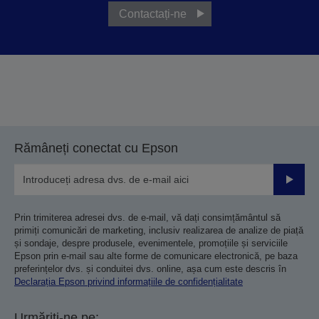
Contactați-ne
Rămâneți conectat cu Epson
Trimiteț
Prin trimiterea adresei dvs. de e-mail, vă dați consimțământul să
primiți comunicări de marketing, inclusiv realizarea de analize de piață
și sondaje, despre produsele, evenimentele, promoțiile și serviciile
Epson prin e-mail sau alte forme de comunicare electronică, pe baza
preferințelor dvs. și conduitei dvs. online, așa cum este descris în
Declarația Epson privind informațiile de confidențialitate
Urmăriți-ne pe: