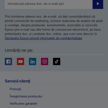
Trimiteț
Prin trimiterea adresei dvs. de e-mail, vă dați consimțământul să
primiți comunicări de marketing, inclusiv realizarea de analize de piață
și sondaje, despre produsele, evenimentele, promoțiile și serviciile
Epson prin e-mail sau alte forme de comunicare electronică, pe baza
preferințelor dvs. și conduitei dvs. online, așa cum este descris în
Declarația Epson privind informațiile de confidențialitate
Urmăriți-ne pe:
Servicii clienţi
Promoţii
Înregistrarea produsului
Verificarea garanției