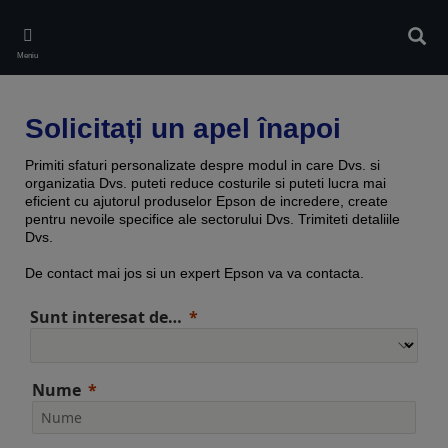
Skip
to
Căuta
main
Meniu
content
Solicitați un apel înapoi
Primiti sfaturi personalizate despre modul in care Dvs. si
organizatia Dvs. puteti reduce costurile si puteti lucra mai
eficient cu ajutorul produselor Epson de incredere, create
pentru nevoile specifice ale sectorului Dvs. Trimiteti detaliile
Dvs.
De contact mai jos si un expert Epson va va contacta.
Sunt interesat de…
Nume