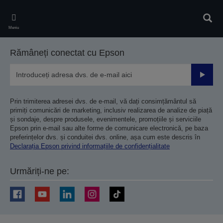
Skip
to
Căuta
main
Meniu
content
Rămâneți conectat cu Epson
Trimiteț
Prin trimiterea adresei dvs. de e-mail, vă dați consimțământul să
primiți comunicări de marketing, inclusiv realizarea de analize de piață
și sondaje, despre produsele, evenimentele, promoțiile și serviciile
Epson prin e-mail sau alte forme de comunicare electronică, pe baza
preferințelor dvs. și conduitei dvs. online, așa cum este descris în
Declarația Epson privind informațiile de confidențialitate
Urmăriți-ne pe: