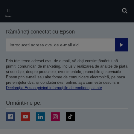
Skip
to
Căuta
main
Meniu
content
Rămâneți conectat cu Epson
Trimiteț
Prin trimiterea adresei dvs. de e-mail, vă dați consimțământul să
primiți comunicări de marketing, inclusiv realizarea de analize de piață
și sondaje, despre produsele, evenimentele, promoțiile și serviciile
Epson prin e-mail sau alte forme de comunicare electronică, pe baza
preferințelor dvs. și conduitei dvs. online, așa cum este descris în
Declarația Epson privind informațiile de confidențialitate
Urmăriți-ne pe: