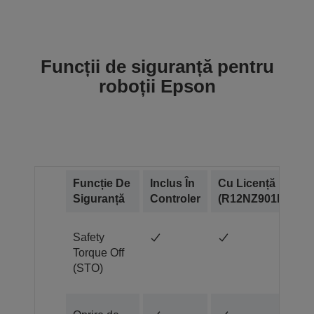
Funcții de siguranță pentru
roboții Epson
Funcție De
Inclus În
Cu Licență
Siguranță
Controler
(R12NZ901F2)
Safety
Torque Off
(STO)