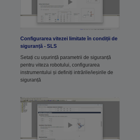
Configurarea vitezei limitate în condiții de
siguranță - SLS
Setați cu ușurință parametrii de siguranță
pentru viteza robotului, configurarea
instrumentului și definiți intrările/ieșirile de
siguranță