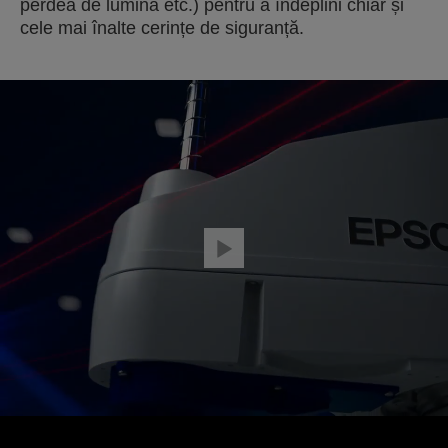
perdea de lumină etc.) pentru a îndeplini chiar și
cele mai înalte cerințe de siguranță.