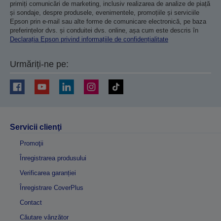
primiți comunicări de marketing, inclusiv realizarea de analize de piață
și sondaje, despre produsele, evenimentele, promoțiile și serviciile
Epson prin e-mail sau alte forme de comunicare electronică, pe baza
preferințelor dvs. și conduitei dvs. online, așa cum este descris în
Declarația Epson privind informațiile de confidențialitate
Urmăriți-ne pe:
Servicii clienţi
Promoţii
Înregistrarea produsului
Verificarea garanției
Înregistrare CoverPlus
Contact
Căutare vânzător