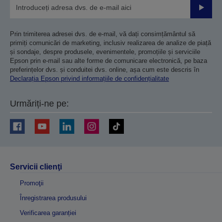
Trimiteț
Prin trimiterea adresei dvs. de e-mail, vă dați consimțământul să
primiți comunicări de marketing, inclusiv realizarea de analize de piață
și sondaje, despre produsele, evenimentele, promoțiile și serviciile
Epson prin e-mail sau alte forme de comunicare electronică, pe baza
preferințelor dvs. și conduitei dvs. online, așa cum este descris în
Declarația Epson privind informațiile de confidențialitate
Urmăriți-ne pe:
Servicii clienţi
Promoţii
Înregistrarea produsului
Verificarea garanției