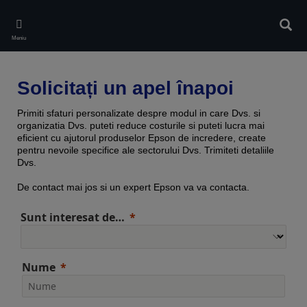
Skip
to
Căuta
main
Meniu
content
Solicitați un apel înapoi
Primiti sfaturi personalizate despre modul in care Dvs. si
organizatia Dvs. puteti reduce costurile si puteti lucra mai
eficient cu ajutorul produselor Epson de incredere, create
pentru nevoile specifice ale sectorului Dvs. Trimiteti detaliile
Dvs.
De contact mai jos si un expert Epson va va contacta.
Sunt interesat de…
Nume