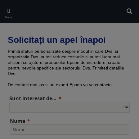
Skip
to
Căuta
main
Meniu
content
Solicitați un apel înapoi
Primiti sfaturi personalizate despre modul in care Dvs. si
organizatia Dvs. puteti reduce costurile si puteti lucra mai
eficient cu ajutorul produselor Epson de incredere, create
pentru nevoile specifice ale sectorului Dvs. Trimiteti detaliile
Dvs.
De contact mai jos si un expert Epson va va contacta.
Sunt interesat de…
Nume