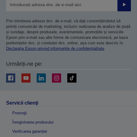
Trimiteț
Prin trimiterea adresei dvs. de e-mail, vă dați consimțământul să
primiți comunicări de marketing, inclusiv realizarea de analize de piață
și sondaje, despre produsele, evenimentele, promoțiile și serviciile
Epson prin e-mail sau alte forme de comunicare electronică, pe baza
preferințelor dvs. și conduitei dvs. online, așa cum este descris în
Declarația Epson privind informațiile de confidențialitate
Urmăriți-ne pe:
Servicii clienţi
Promoţii
Înregistrarea produsului
Verificarea garanției