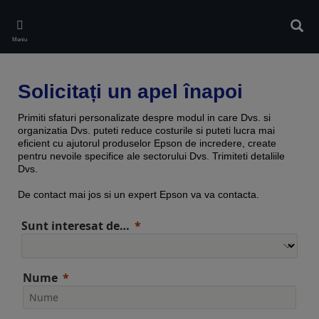
Skip
to
Căuta
main
Meniu
content
Solicitați un apel înapoi
Primiti sfaturi personalizate despre modul in care Dvs. si
organizatia Dvs. puteti reduce costurile si puteti lucra mai
eficient cu ajutorul produselor Epson de incredere, create
pentru nevoile specifice ale sectorului Dvs. Trimiteti detaliile
Dvs.
De contact mai jos si un expert Epson va va contacta.
Sunt interesat de…
Nume