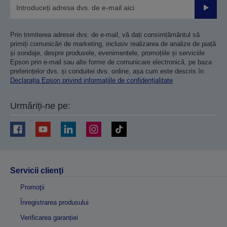
Trimiteț
Prin trimiterea adresei dvs. de e-mail, vă dați consimțământul să
primiți comunicări de marketing, inclusiv realizarea de analize de piață
și sondaje, despre produsele, evenimentele, promoțiile și serviciile
Epson prin e-mail sau alte forme de comunicare electronică, pe baza
preferințelor dvs. și conduitei dvs. online, așa cum este descris în
Declarația Epson privind informațiile de confidențialitate
Urmăriți-ne pe:
Servicii clienţi
Promoţii
Înregistrarea produsului
Verificarea garanției