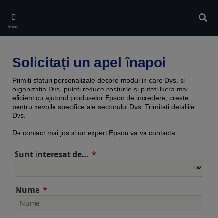
Skip
to
Căuta
main
Meniu
content
Solicitați un apel înapoi
Primiti sfaturi personalizate despre modul in care Dvs. si
organizatia Dvs. puteti reduce costurile si puteti lucra mai
eficient cu ajutorul produselor Epson de incredere, create
pentru nevoile specifice ale sectorului Dvs. Trimiteti detaliile
Dvs.
De contact mai jos si un expert Epson va va contacta.
Sunt interesat de…
Nume