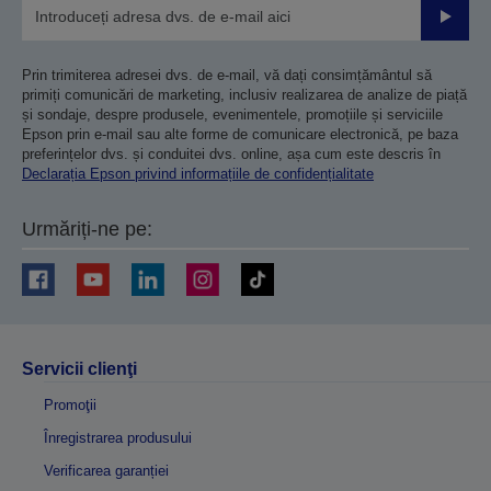
Trimiteț
Prin trimiterea adresei dvs. de e-mail, vă dați consimțământul să
primiți comunicări de marketing, inclusiv realizarea de analize de piață
și sondaje, despre produsele, evenimentele, promoțiile și serviciile
Epson prin e-mail sau alte forme de comunicare electronică, pe baza
preferințelor dvs. și conduitei dvs. online, așa cum este descris în
Declarația Epson privind informațiile de confidențialitate
Urmăriți-ne pe:
Servicii clienţi
Promoţii
Înregistrarea produsului
Verificarea garanției