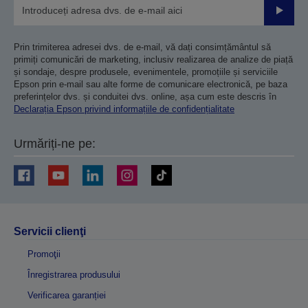
Trimiteț
Prin trimiterea adresei dvs. de e-mail, vă dați consimțământul să
primiți comunicări de marketing, inclusiv realizarea de analize de piață
și sondaje, despre produsele, evenimentele, promoțiile și serviciile
Epson prin e-mail sau alte forme de comunicare electronică, pe baza
preferințelor dvs. și conduitei dvs. online, așa cum este descris în
Declarația Epson privind informațiile de confidențialitate
Urmăriți-ne pe:
Servicii clienţi
Promoţii
Înregistrarea produsului
Verificarea garanției