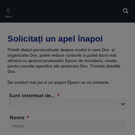
Skip
to
Căuta
main
Meniu
content
Solicitați un apel înapoi
Primiti sfaturi personalizate despre modul in care Dvs. si
organizatia Dvs. puteti reduce costurile si puteti lucra mai
eficient cu ajutorul produselor Epson de incredere, create
pentru nevoile specifice ale sectorului Dvs. Trimiteti detaliile
Dvs.
De contact mai jos si un expert Epson va va contacta.
Sunt interesat de…
Nume