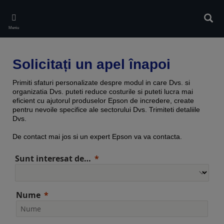
Skip
to
Căuta
main
Meniu
content
Solicitați un apel înapoi
Primiti sfaturi personalizate despre modul in care Dvs. si
organizatia Dvs. puteti reduce costurile si puteti lucra mai
eficient cu ajutorul produselor Epson de incredere, create
pentru nevoile specifice ale sectorului Dvs. Trimiteti detaliile
Dvs.
De contact mai jos si un expert Epson va va contacta.
Sunt interesat de…
Nume