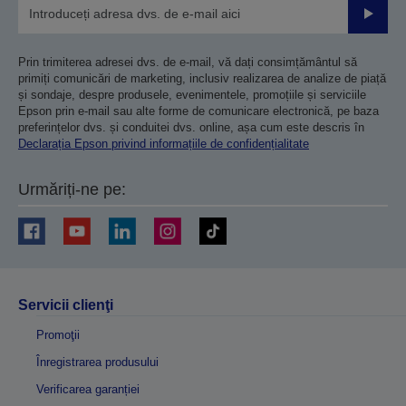
Trimiteț
Prin trimiterea adresei dvs. de e-mail, vă dați consimțământul să
primiți comunicări de marketing, inclusiv realizarea de analize de piață
și sondaje, despre produsele, evenimentele, promoțiile și serviciile
Epson prin e-mail sau alte forme de comunicare electronică, pe baza
preferințelor dvs. și conduitei dvs. online, așa cum este descris în
Declarația Epson privind informațiile de confidențialitate
Urmăriți-ne pe:
Servicii clienţi
Promoţii
Înregistrarea produsului
Verificarea garanției